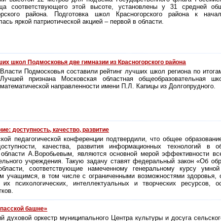
ща соответствующего этой высоте, установлены у 31 средней об
орского района. Подготовка школ Красногорского района к нача
ась яркой патриотической акцией – первой в области.
ших школ Подмосковья две гимназии из Красногорского района
Власти Подмосковья составили рейтинг лучших школ региона по итогам
Лучшей признана Московская областная общеобразовательная школ
математической направленности имени П.Л. Капицы из Долгопрудного.
ие: доступность, качество, развитие
ской педагогической конференции подтвердили, что общее образован
доступности, качества, развития информационных технологий в об
 области А.Воробьевым, являются основной мерой эффективности вс
ельного учреждения. Такую задачу ставят федеральный закон «Об об
области, соответствующие намеченному генеральному курсу умной
м учащимся, в том числе с ограниченными возможностями здоровья, 
 их психологических, интеллектуальных и творческих ресурсов, о
тков.
Спасской башне»
ий духовой оркестр муниципального Центра культуры и досуга сельско