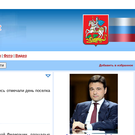
ы
|
Фото
|
Видео
Добавить в избранное
есь отмечали день поселка
ской Федерации, площадью