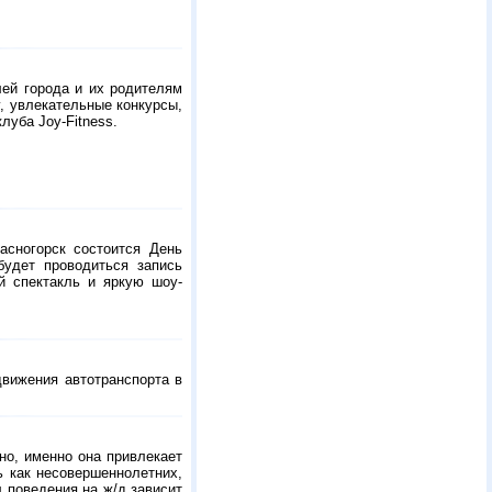
лей города и их родителям
, увлекательные конкурсы,
луба Joy-Fitness.
асногорск состоится День
будет проводиться запись
й спектакль и яркую шоу-
вижения автотранспорта в
но, именно она привлекает
ь как несовершеннолетних,
л поведения на ж/д зависит