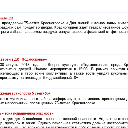
раздник
 преддверии 75-летия Красногорска и Дня знаний к домам юных жите
раздник сам придет во дворы. Красногорцев ждет театрализованное шоу
гры и забавы на свежем воздухе, запуск шаров и флэш-моб от фитнеса к
дверей в ДК «Подмосковье»
30 августа 2015 года во Дворце культуры «Подмосковье» города Кр
открытых дверей. Начало мероприятия в 15:00. В рамках события 
желающих в творческие коллективы, а также гости увидят кукольны
программу на площади. Вход свободный. 0+
жения транспорта 5 сентября
ского муниципального района информирует о временном прекращении д
ых мероприятий, посвященных 75-летию Красногорска.
 – зона повышенной опасности
, а для детей особенно - зона повышенной опасности. Но, как ни стран
гр, прогулок и забав. Однако печальная статистика должна насторожит
омнить им, что только от внимательности и соблюдения, строгих прави