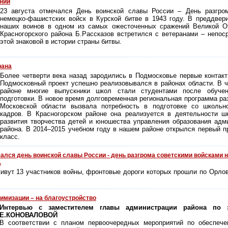
ний
23 августа отмечался День воинской славы России – День разгром
немецко-фашистских войск в Курской битве в 1943 году. В преддвер
наших воинов в одном из самых ожесточенных сражений Великой От
Красногорского района Б.Рассказов встретился с ветеранами – непо
этой знаковой в истории страны битвы.
рана
Более четверти века назад зародились в Подмосковье первые контак
Подмосковный проект успешно реализовывался в районах области. В ч
районе многие выпускники школ стали студентами после обучен
подготовки. В новое время долговременная региональная программа ра
Московской области вызвала потребность в подготовке со школьно
кадров. В Красногорском районе она реализуется в деятельности 
развития творчества детей и юношества управления образования адм
района. В 2014–2015 учебном году в нашем районе открылся первый 
класс.
чался день воинской славы России - день разгрома советскими войсками
.
ивут 13 участников войны, фронтовые дороги которых прошли по Орлов
имизации – на благоустройство
Интервью с заместителем главы администрации района по 
Е.КОНОВАЛОВОЙ
В соответствии с планом первоочередных мероприятий по обеспече