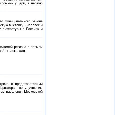
огромный ущерб, в первую
ого муниципального района
ескую выставку «Человек и
у литературы в России» и
 жителей региона в прямом
сайт телеканала.
треча с представителями
убернатора по улучшению
лем населения Московской