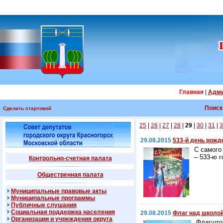
Главная
|
Адми
Поиск
Сделать стартовой
25
|
26
|
27
|
28
|
29
|
30
|
31
|
3
29.08.2015
533-й день рожд
С самого
– 533-ю 
Контрольно-счетная палата
Общественная палата
Муниципальные правовые акты
Муниципальные программы
Публичные слушания
Социальная поддержка населения
29.08.2015
Флаг над школо
Организации и учреждения округа
Флагшто