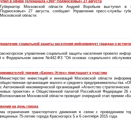
упил в эфире телеканала «360° Подмосковье» 27 августа
Губернатор Московской области Андрей Воробьев выступил в 
Подмосковье» 27 августа, сообщает Управление пресс-службы губе
Московской области.
правление социальной защиты населения информирует граждан о встреч
Красногорское управление социальной защиты населения провело инфо
й о Федеральном законе №442-ФЗ "Об основах социального обслужива
ринимателей: премия «Бизнес-Успех» приглашает к участию
Министерство инвестиций и инноваций Московской области информи
общественная организация малого и среднего предпринимательства 
с Автономной некоммерческой организацией «Агентство стратегических
новых проектов» и Общественной палатой Российской Федерации 26 н
Волоколамске Московской области проводит очередной этап премии «Б
жения на день города
ма ограничения транспортного движения в связи с проведением то
вященных 75-летию города Красногорск 5 и 6 сентября 2015 года.