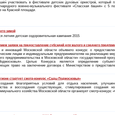
ашен участвовать в фестивале детских духовых оркестров, который п
народного военно-музыкального фестиваля «Спасская башня» с 5 по
е на Красной площади.
ето зимой
я летняя детская оздоровительная кампания 2015
ием заявок на предоставление субсидий для малого и среднего предпри
й и инноваций Московской области объявило конкурс о предоставле
ческим лицам и индивидуальным предпринимателям на реализацию мер
его предпринимательства в Московской области» государственной про
 Подмосковья». Целью Конкурса является определение субъек
еющих право на заключение договора с Министерством о предоставле
гионе стартует смотр-конкурс «Сады Подмосковья»
оздания благоприятных условий для отдыха населения, улучшен
ойства и воссоздания существующих, стимулирования создания н
ммунального хозяйства Московской области организует смотр-конку