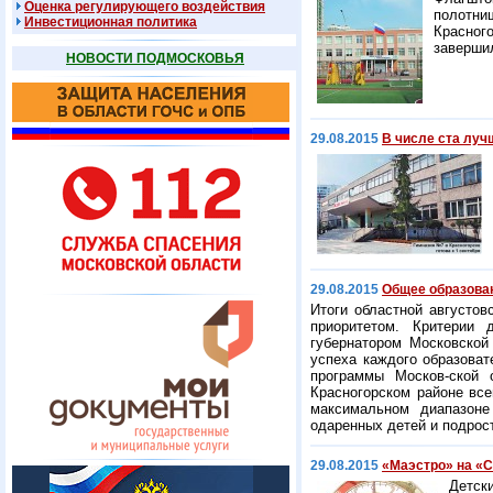
Оценка регулирующего воздействия
полотни
Инвестиционная политика
Красног
завершил
НОВОСТИ ПОДМОСКОВЬЯ
29.08.2015
В числе ста луч
29.08.2015
Общее образован
Итоги областной августов
приоритетом. Критерии 
губернатором Московской
успеха каждого образоват
программы Москов-ской 
Красногорском районе все
максимальном диапазоне
одаренных детей и подрос
29.08.2015
«Маэстро» на «
Детск