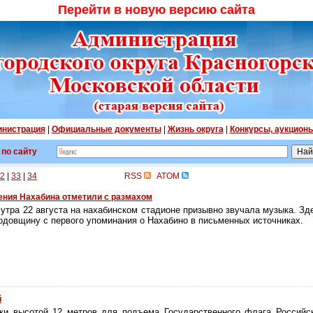
Перейти в новую версию сайта
нистрация
|
Официальные документы
|
Жизнь округа
|
Конкурсы, аукцион
 по сайту
2
|
33
|
34
RSS
ATOM
ения Нахабина отметили с размахом
 утра 22 августа на нахабинском стадионе призывно звучала музыка. Зд
годовщину с первого упоминания о Нахабино в письменных источниках.
й
ки высотой 12 метров для подъема Государственного флага Россий