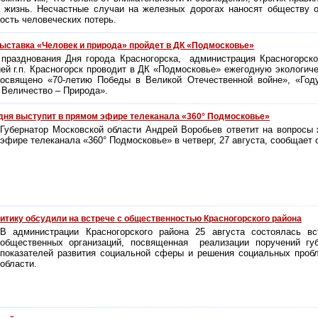
а жизнь. Несчастные случаи на железных дорогах наносят обществу 
ость человеческих потерь.
ыставка «Человек и природа» пройдет в ДК «Подмосковье»
 празднования Дня города Красногорска, администрация Красногорск
ей г.п. Красногорск проводит в ДК «Подмосковье» ежегодную экологич
посвящено «70-летию Победы в Великой Отечественной войне», «Год
 Величество – Природа».
дня выступит в прямом эфире телеканала «360° Подмосковье»
Губернатор Московской области Андрей Воробьев ответит на вопросы
эфире телеканала «360° Подмосковье» в четверг, 27 августа, сообщает 
тику обсудили на встрече с общественностью Красногорского района
В администрации Красногорского района 25 августа состоялась вс
общественных организаций, посвященная реализации поручений г
показателей развития социальной сферы и решения социальных проб
области.