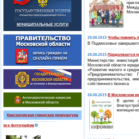
пригл
Между
Москв
МУНИЦИПАЛЬНЫЕ УСЛУГИ
29.08.2015
Чтобы помнить л
В Подмосковье завершаетс
28.08.2015
Продолжается пр
Министерство инвестици
Московской области юриди
«Развитие малого и средн
«Предпринимательство
предпринимательства, им
собственного бизнеса.
28.08.2015
В Московском ре
В целях с
благоустр
жилищно-ко
Красногорская городская прокуратура
все фотографии