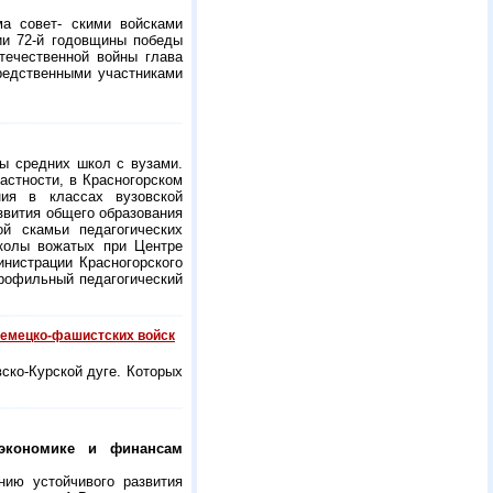
а совет- скими войсками
ии 72-й годовщины победы
ечественной войны глава
средственными участниками
ты средних школ с вузами.
астности, в Красногорском
ия в классах вузовской
звития общего образования
й скамьи педагогических
школы вожатых при Центре
инистрации Красногорского
профильный педагогический
 немецко-фашистских войск
ско-Курской дуге. Которых
экономике и финансам
нию устойчивого развития