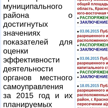
общей площадью
муниципального
область, Красн
района о
юго-восточная 
РАСПОРЯЖЕНИЕ
достигнутых
ЗАКЛЮЧЕНИЕ
значениях
03.06.2015
Пуб
разрешенного и
показателей для
расположенного
РАСПОРЯЖЕНИЕ
оценки
ЗАКЛЮЧЕНИЕ
эффективности
03.06.2015
Пуб
разрешенного и
деятельности
капитального с
РАСПОРЯЖЕНИЕ
органов местного
ЗАКЛЮЧЕНИЕ
самоуправления
18.05.2015
Пуб
разрешенного и
за 2015 год и их
расположенных 
район, г. Красн
планируемых
пересечении а/