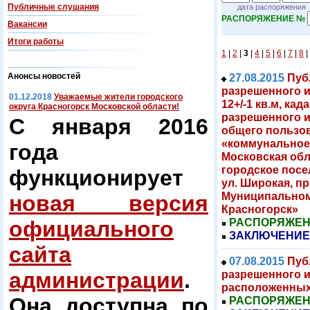
Публичные слушания
дата распоряжения
РАСПОРЯЖЕНИЕ №
Вакансии
Итоги работы
1
|
2
|
3
|
4
|
5
|
6
|
7
|
8
|
Анонсы новостей
27.08.2015
Пуб
разрешенного 
01.12.2018
Уважаемые жители городского
12+/-1 кв.м, ка
округа Красногорск Московской области!
разрешенного 
С января 2016
общего пользов
«коммунальное
года
Московская обл
городское посел
функционирует
ул. Широкая, п
Муниципальном
новая версия
Красногорск»
РАСПОРЯЖЕНИЕ
официального
ЗАКЛЮЧЕНИЕ
сайта
07.08.2015
Пуб
администрации
.
разрешенного и
расположенных
Она доступна по
РАСПОРЯЖЕНИЕ