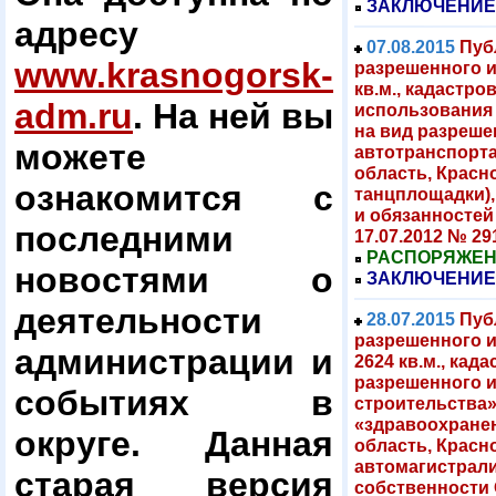
ЗАКЛЮЧЕНИЕ
адресу
07.08.2015
Пуб
www.krasnogorsk-
разрешенного и
кв.м., кадастро
adm.ru
. На ней вы
использования 
на вид разреш
можете
автотранспорта
область, Красно
ознакомится с
танцплощадки),
и обязанностей
последними
17.07.2012 № 
РАСПОРЯЖЕНИЕ
новостями о
ЗАКЛЮЧЕНИЕ
деятельности
28.07.2015
Пуб
разрешенного 
администрации и
2624 кв.м., кад
разрешенного 
событиях в
строительства»
«здравоохранен
округе. Данная
область, Красно
автомагистрали
старая версия
собственности