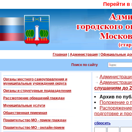
Перейти в
Главная
|
Администрация
|
Официальные до
Поиск по сайту
Администрация
Органы местного самоуправления и
Администраци
муниципальные учреждения округа
слушаниям до 2
Органы и структурные подразделения
Архив по пуб
Рассмотрение обращений граждан
Положение о 
Муниципальные услуги
Распоряжение 
Общественная приемная
подготовке и пр
Правительство МО - прием граждан
сбросить
Правительство МО - онлайн-прием