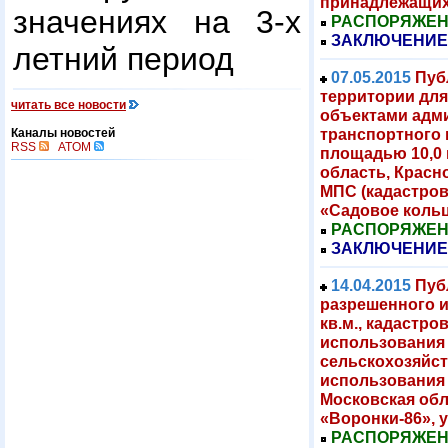
принадлежащих
значениях на 3-х
РАСПОРЯЖЕНИЕ
ЗАКЛЮЧЕНИЕ
летний период
07.05.2015
Пуб
территории для
читать все новости
объектами адми
транспортного 
Каналы новостей
RSS
ATOM
площадью 10,0 
область, Красно
МПС (кадастров
«Садовое коль
РАСПОРЯЖЕНИЕ
ЗАКЛЮЧЕНИЕ
14.04.2015
Пуб
разрешенного и
кв.м., кадастро
использования 
сельскохозяйст
использования 
Московская обл
«Воронки-86», у
РАСПОРЯЖЕНИЕ