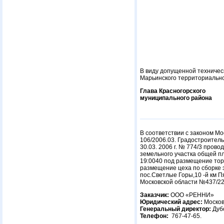
В виду допущенной техническ
Марьинского территориально
Глава Красногорского
муниципального ра
В соответствии с законом Мо
106/2006.03. Градостроител
30.03. 2006 г. № 774/3 про
земельного участка общей п
19:0040 под размещение тор
размещение цеха по сборке э
пос.Светлые Горы,10 -й км 
Московской области №437/22 о
Заказчик:
ООО «РЕННИ»
Юридический адрес:
Московс
Генеральный директор:
Дубо
Телефон:
767-47-65.