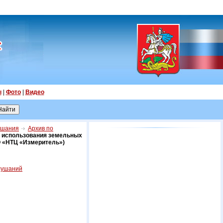
ы
|
Фото
|
Видео
ушания
Архив по
а использования земельных
О «НТЦ «Измеритель»)
лушаний