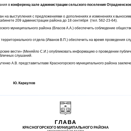
ания в
конференц-зале администрации сельского поселения Отрадненское (
дан на выступления с предложениями о дополнениях и изменениях к выноси
кабинете 209 администрации района до 18 сентября (тел. 562-23-64).
рского муниципального района (Власов А.А.) обеспечить соблюдение обществ
о территориального отдела (Иванов В.П.) обеспечить на время проведения с
горские вести» (Меняйло С.И.) опубликовать информацию о проведении публи
убличных слушаний.
утенко А.В. представитьглаве Красногорского муниципального района заключ
на Ю. Караулов
ГЛАВА
КРАСНОГОРСКОГО МУНИЦИПАЛЬНОГО РАЙОНА