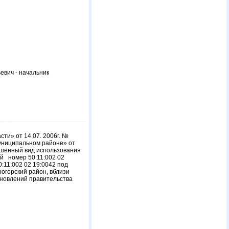
евич - начальник
ти» от 14.07. 2006г. №
муниципальном районе» от
ешенный вид использования
ый номер 50:11:002 02
:11:002 02 19:0042 под
огорский район, вблизи
ановлений правительства