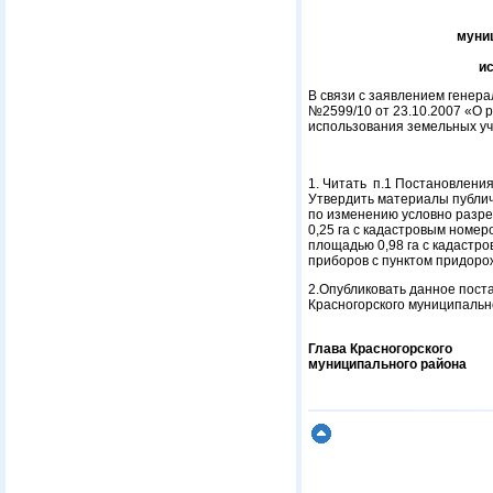
муниц
и
В связи с заявлением гене
№2599/10 от 23.10.2007 «О 
использования земельных у
1. Читать п.1 Постановлени
Утвердить материалы публи
по изменению условно разре
0,25 га с кадастровым номе
площадью 0,98 га с кадастр
приборов с пунктом придоро
2.Опубликовать данное пост
Красногорского муниципальн
Глава Красногорского
муниципального райо