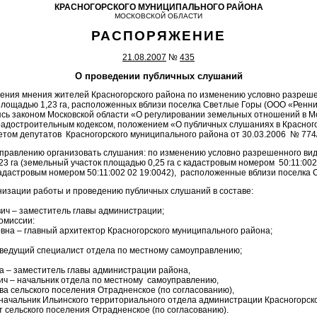
КРАСНОГОРСКОГО МУНИЦИПАЛЬНОГО РАЙОНА
МОСКОВСКОЙ ОБЛАСТИ
РАСПОРЯЖЕНИЕ
21.08.2007
№
435
О проведении публичных слушаний
ения мнения жителей Красногорского района по изменению условно разреше
площадью 1,23 га, расположенных вблизи поселка Светлые Горы (ООО «Рен
ясь законом Московской области «О регулировании земельных отношений в М
радостроительным кодексом, положением «О публичных слушаниях в Красно
том депутатов Красногорского муниципального района от 30.03.2006 № 774
управлению организовать слушания: по изменению условно разрешенного в
3 га (земельный участок площадью 0,25 га с кадастровым номером 50:11:002
кадастровым номером 50:11:002 02 19:0042), расположенные вблизи поселка 
анизации работы и проведению публичных слушаний в составе:
ич – заместитель главы администрации;
омиссии:
вна – главный архитектор Красногорского муниципального района;
ведущий специалист отдела по местному самоуправлению;
 – заместитель главы администрации района,
ч – начальник отдела по местному самоуправлению,
ва сельского поселения Отрадненское (по согласованию),
ачальник Ильинского территориального отдела администрации Красногорско
 сельского поселения Отрадненское (по согласованию).