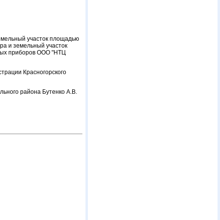
земельный участок площадью
тра и земельный участок
нных приборов ООО "НТЦ
страции Красногорского
ьного района Бутенко А.В.