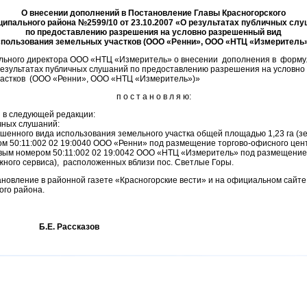
О внесении дополнений в Постановление Главы Красногорского
ипального района №2599/10 от 23.10.2007 «О результатах публичных сл
по предоставлению разрешения на условно разрешенный вид
спользования земельных участков (ООО «Ренни», ООО «НТЦ «Измеритель»
рального директора ООО «НТЦ «Измеритель» о внесении дополнения в форм
результатах публичных слушаний по предоставлению разрешения на условн
частков (ООО «Ренни», ООО «НТЦ «Измеритель»)»
п о с т а н о в л я ю:
я в следующей редакции:
чных слушаний:
шенного вида использования земельного участка общей площадью 1,23 га (
ром 50:11:002 02 19:0040 ООО «Ренни» под размещение торгово-офисного цен
овым номером 50:11:002 02 19:0042 ООО «НТЦ «Измеритель» под размещение
жного сервиса), расположенных вблизи пос. Светлые Горы.
ановление в районной газете «Красногорские вести» и на официальном сайт
ого района.
на Б.Е. Рассказов