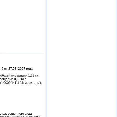
 от 27.08. 2007 года.
 общей площадью 1,23 га
лощадью 0,98 га с
", ООО "НТЦ "Измеритель").
но разрешенного вида