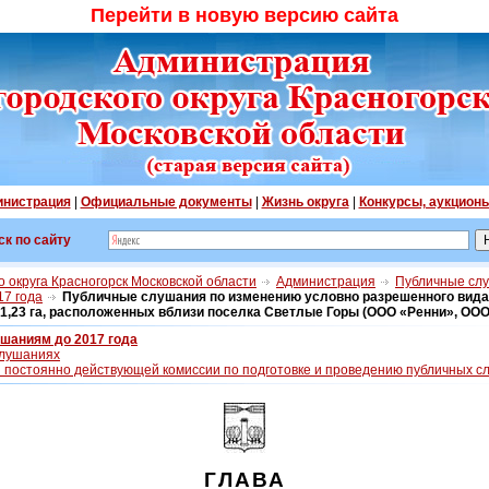
Перейти в новую версию сайта
нистрация
|
Официальные документы
|
Жизнь округа
|
Конкурсы, аукцион
ск по сайту
 округа Красногорск Московской области
Администрация
Публичные сл
17 года
Публичные слушания по изменению условно разрешенного вид
1,23 га, расположенных вблизи поселка Светлые Горы (ООО «Ренни», ОО
шаниям до 2017 года
слушаниях
 постоянно действующей комиссии по подготовке и проведению публичных с
ГЛАВА