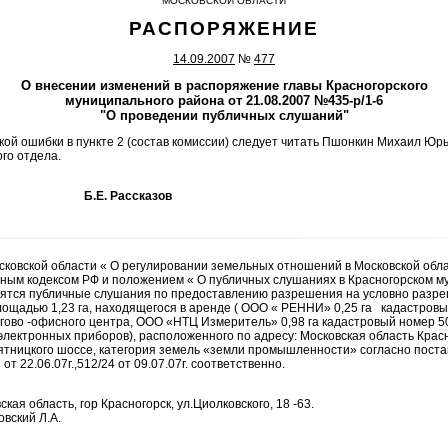
МОСКОВСКОЙ ОБЛАСТИ
РАСПОРЯЖЕНИЕ
14.09.2007
№
477
О внесении изменений в распоряжение главы Красногорского
муниципального района от 21.08.2007 №435-р/1-6
"О проведении публичных слушаний"
ой ошибки в пункте 2 (состав комиссии) следует читать Пшонкин Михаил Юрь
го отдела.
йона Б.Е. Рассказов
сковской области « О регулировании земельных отношений в Московской облас
ьным кодексом РФ и положением « О публичных слушаниях в Красногорском 
водятся публичные слушания по предоставлению разрешения на условно разр
лощадью 1,23 га, находящегося в аренде ( ООО « РЕННИ» 0,25 га кадастров
гово -офисного центра, ООО «НТЦ Измеритель» 0,98 га кадастровый номер 50
лектронных приборов), расположенного по адресу: Московская область Красн
Пятницкого шоссе, категория земель «земли промышленности» согласно пост
т 22.06.07г.,512/24 от 09.07.07г. соответственно.
кая область, гор Красногорск, ул.Циолковского, 18 -63.
вский Л.А.