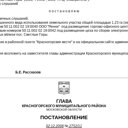
х слушаний
п о с т а н о в л я ю
личных слушаний:
шенного вида использования земельного участка общей площадью 1,23 га (
ром 50:11:002 02 19:0040 ООО "Ренни" под размещение торгово-офисного цен
овым номером 50:11:002 02 19:0042 под размещение цеха по сборке электро
ых вблизи пос. Светлые Горы.
ие в районной газете "Красногорские вести" и на официальном сайте админи
я возложить на заместителя главы администрации Красногорского муниципал
на Б.Е. Рассказов
ГЛАВА
КРАСНОГОРСКОГО МУНИЦИПАЛЬНОГО РАЙОНА
МОСКОВСКОЙ ОБЛАСТИ
ПОСТАНОВЛЕНИЕ
02.12.2008
№
2752/11