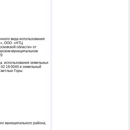
нного вида использования
ни», ООО «НТЦ
осковской области» от
горском муниципальном
/3
ида использования земельных
 02 19:0040 и земельный
Светлые Горы.
го муниципального района,