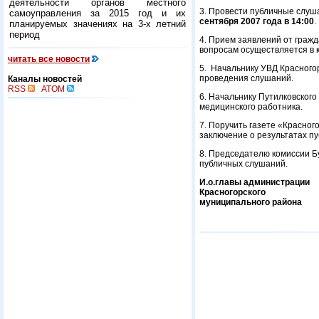
деятельности органов местного
3. Провести публичные слуш
самоуправления за 2015 год и их
сентября 2007 года в 14:00
.
планируемых значениях на 3-х летний
период
4. Прием заявлений от граж
вопросам осуществляется в 
читать все новости
5. Начальнику УВД Красного
проведения слушаний.
Каналы новостей
RSS
ATOM
6. Начальнику Путилковског
медицинского работника.
7. Поручить газете «Красно
заключение о результатах п
8. Председателю комиссии Б
публичных слушаний.
И.о.главы администрации
Красногорского
муниципального райо