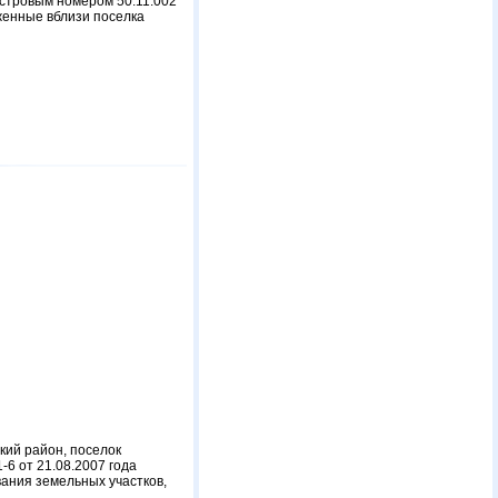
астровым номером 50:11:002
оженные вблизи поселка
кий район, поселок
-6 от 21.08.2007 года
ания земельных участков,