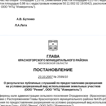
частка общей площадью 1,23 га, (земельный участок площадью 0,25 га с кад
ток площадью 0,98 га с кадастровым номером 50:11:002 02 19:0042), распол
 ООО "НТЦ "Измеритель").
сии А.В. Бутенко
ии Л.А.Лата
ГЛАВА
КРАСНОГОРСКОГО МУНИЦИПАЛЬНОГО РАЙОНА
МОСКОВСКОЙ ОБЛАСТИ
ПОСТАНОВЛЕНИЕ
23.10.2007
№ 2599
/10
О результатах публичных слушаний по предоставлению разрешения
на условно разрешенный вид использования земельных участков
(ООО "Ренни", ООО "НТЦ "Измеритель")
нференц-зале администрации сельского поселения Отрадненское (Красногорс
ствии с Распоряжением Главы Красногорского муниципального района №435-р/1
ния по предоставлению разрешения на условно разрешенный вид использов
Светлые Горы (ООО "Ренни", ООО "НТЦ "Измеритель").