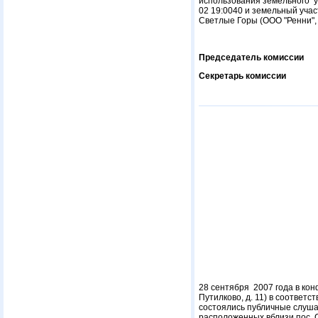
использования земельного у
02 19:0040 и земельный учас
Светлые Горы (ООО "Ренни",
Председатель комис
Секретарь комисс
28 сентября 2007 года в ко
Путилково, д. 11) в соответ
состоялись публичные слуша
расположенных вблизи пос. 