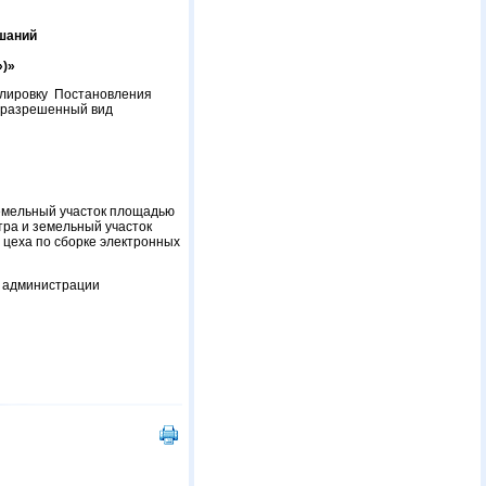
ушаний
)»
улировку Постановления
о разрешенный вид
земельный участок площадью
тра и земельный участок
 цеха по сборке электронных
е администрации