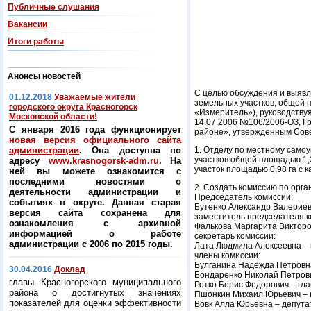
Публичные слушания
Вакансии
Итоги работы
Анонсы новостей
С целью обсуждения и выявл
01.12.2018
Уважаемые жители
земельных участков, общей 
городского округа Красногорск
«Измеритель»), руководству
Московской области!
14.07.2006 №106/2006-ОЗ, Г
С января 2016 года функционирует
районе», утвержденным Сове
новая версия официального сайта
администрации
. Она доступна по
1. Отделу по местному само
участков общей площадью 1,2
адресу
www.krasnogorsk-adm.ru
. На
участок площадью 0,98 га с 
ней вы можете ознакомится с
последними новостями о
2. Создать комиссию по орг
деятельности администрации и
Председатель комиссии:
событиях в округе. Данная старая
Бутенко Александр Валериев
версия сайта сохранена для
заместитель председателя к
ознакомления с архивной
Фалькова Маргарита Викторо
информацией о работе
секретарь комиссии:
администрации с 2006 по 2015 годы.
Лата Людмила Алексеевна – 
члены комиссии:
Булганина Надежда Петровна
30.04.2016
Доклад
Бондаренко Николай Петрови
главы Красногорского муниципального
Ротко Борис Федорович – гла
района о достигнутых значениях
Пшонкин Михаил Юрьевич – н
показателей для оценки эффективности
Вовк Алла Юрьевна – депутат