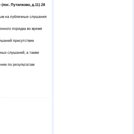
пос. Путилково, д.11) 28
мым на публичные слушания
енного порядка во время
лушаний присутствие
чных слушаний, а также
ение по результатам