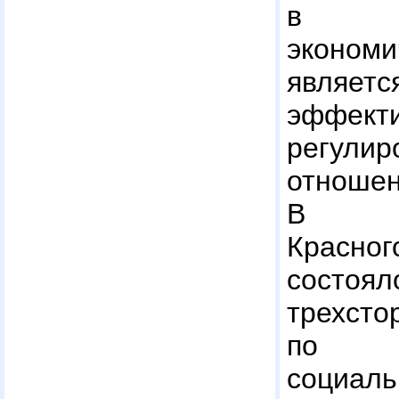
в с
эконом
явля
эффект
регули
отношен
В ад
Красн
состо
трехст
по р
социаль