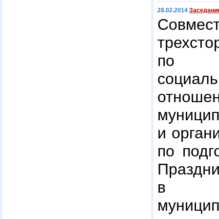
28.02.2014
Заседани
Совме
трехст
по р
социаль
отноше
муниц
и орган
по подг
Праз
в Кр
муницип