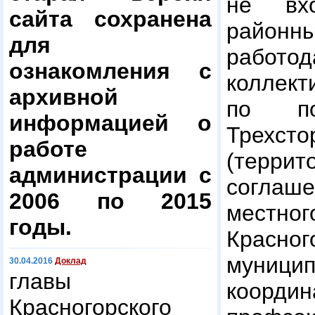
не вх
сайта сохранена
район
для
работо
ознакомления с
коллек
архивной
по по
информацией о
Трехсто
работе
(террит
администрации с
соглаше
2006 по 2015
местно
годы.
Красног
муници
30.04.2016
Доклад
главы
коорди
Красногорского