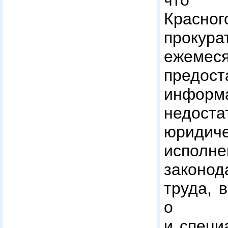
что 
Красно
прокура
ежем
предос
информ
недос
юридиче
исполне
законод
труда, 
о ру
и специ