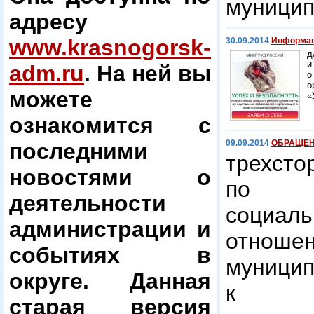
муницип
адресу
www.krasnogorsk-
30.09.2014
Информа
д
и
adm.ru
. На ней вы
о
о
можете
«
ознакомится с
09.09.2014
ОБРАЩЕ
последними
трехст
новостями о
по р
деятельности
социаль
администрации и
отноше
событиях в
муниц
округе. Данная
к ра
старая версия