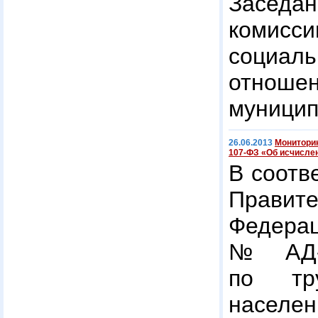
Заседа
комисси
социа
отноше
муницип
26.06.2013
Мониторин
107-ФЗ «Об исчисле
В соотв
Правит
Федерац
№ АД-П
по тр
насел