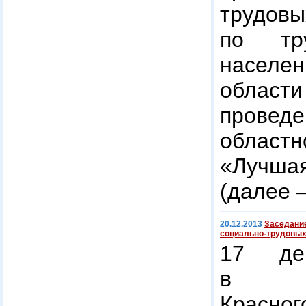
трудовы
по тр
насел
облас
провед
облас
«Лучшая
(далее 
20.12.2013
Заседание
социально-трудовых
17 де
в ад
Красног