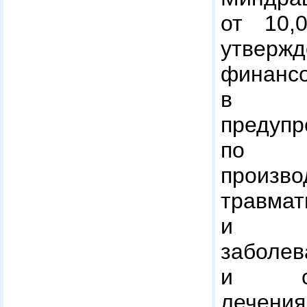
от 10
утвер
финанс
в 2
преду
по 
произво
травмат
и про
заболе
и сана
лечения