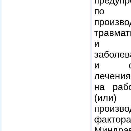
преду
по 
произво
травмат
и про
заболе
и сана
лечения
на раб
(ил
произво
факто
Миндрав