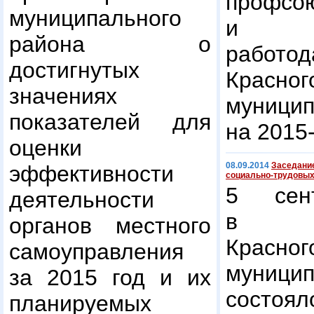
профсо
муниципального
и об
района о
работод
достигнутых
Красног
значениях
муниц
показателей для
на 2015
оценки
08.09.2014
Заседание
эффективности
социально-трудовых
5 сен
деятельности
в ад
органов местного
Красног
самоуправления
муниц
за 2015 год и их
состо
планируемых