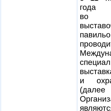
год
во В
выстав
павил
пров
Междун
специал
выстав
и охр
(дале
Органи
являю