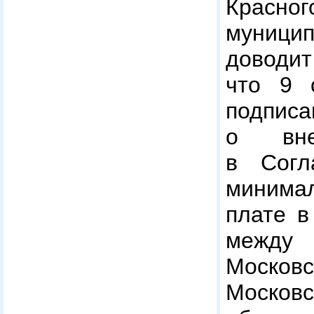
Красног
муниц
доводит
что 9 
подпи
о вне
в Сог
минима
плате в
между
Моско
Моско