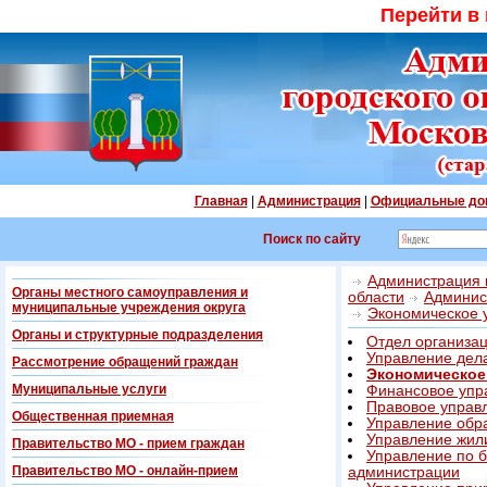
Перейти в
Главная
|
Администрация
|
Официальные до
Поиск по сайту
Администрация г
Органы местного самоуправления и
области
Админис
муниципальные учреждения округа
Экономическое 
Органы и структурные подразделения
Отдел организац
Управление дел
Рассмотрение обращений граждан
Экономическое
Муниципальные услуги
Финансовое упр
Правовое управ
Общественная приемная
Управление обр
Управление жил
Правительство МО - прием граждан
Управление по б
Правительство МО - онлайн-прием
администрации