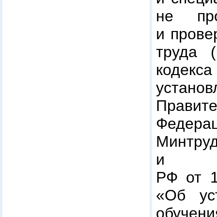
не пр
и прове
труда (
кодекс
установ
Правите
Федера
Минтруд
и Ми
РФ от 1
«Об ус
обучен