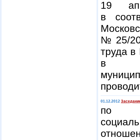
19 ап
в соот
Моско
№ 25/20
труда в
в Кр
муниц
проводи
01.12.2012
Заседани
по р
социаль
отноше