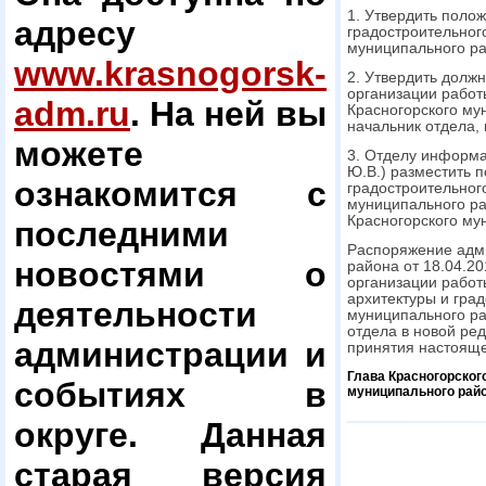
1. Утвердить поло
адресу
градостроительног
муниципального ра
www.krasnogorsk-
2. Утвердить долж
организации работ
adm.ru
. На ней вы
Красногорского му
начальник отдела, 
можете
3. Отделу информ
Ю.В.) разместить 
ознакомится с
градостроительног
муниципального р
Красногорского му
последними
Распоряжение адм
новостями о
района от 18.04.2
организации работ
архитектуры и гра
деятельности
муниципального ра
отдела в новой ре
администрации и
принятия настояще
Глава Красногорског
событиях в
муниципального рай
округе. Данная
старая версия