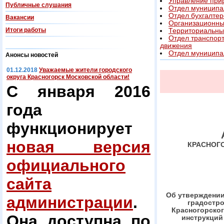
Управление при
Публичные слушания
Отдел муниципа
Отдел бухгалтер
Вакансии
Организационны
Итоги работы
Территориальны
Отдел транспорт
движения
Отдел муниципа
Анонсы новостей
01.12.2018
Уважаемые жители городского
округа Красногорск Московской области!
С января 2016
года
функционирует
новая версия
КРАСНОГ
официального
сайта
Об утверждении
администрации
.
градостр
Красногорско
Она доступна по
инструкций