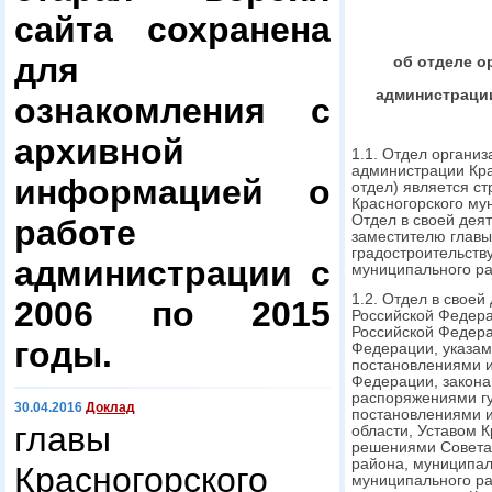
сайта сохранена
для
об отделе о
администраци
ознакомления с
архивной
1.1. Отдел органи
администрации Кра
информацией о
отдел) является с
Красногорского му
Отдел в своей дея
работе
заместителю главы
градостроительств
администрации с
муниципального ра
1.2. Отдел в своей
2006 по 2015
Российской Федер
Российской Федера
годы.
Федерации, указам
постановлениями и
Федерации, закона
распоряжениями гу
30.04.2016
Доклад
постановлениями и
главы
области, Уставом 
решениями Совета 
района, муниципа
Красногорского
муниципального р