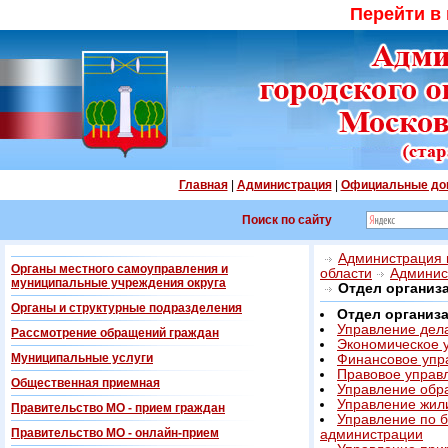
Перейти в
Главная
|
Администрация
|
Официальные до
Поиск по сайту
Администрация г
Органы местного самоуправления и
области
Админис
муниципальные учреждения округа
Отдел организ
Органы и структурные подразделения
Отдел организ
Управление дел
Рассмотрение обращений граждан
Экономическое 
Муниципальные услуги
Финансовое упр
Правовое управ
Общественная приемная
Управление обр
Управление жил
Правительство МО - прием граждан
Управление по б
Правительство МО - онлайн-прием
администрации