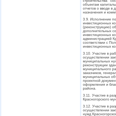
строительства: сос
объектам капиталь
отчетов о вводе в 
назначения и ком
3.9. Исполнение п
инвестиционных кон
(реконструкцию) об
дополнительных со
инвестиционных ко
администрацией Кр
соответствии с По
инвестиционных ко
3.10. Участие в р
осуществлении заку
муниципальных нуж
реконструкции зда
муниципального ра
заказчиков, генер
муниципальных объ
проектной докумен
оформления и благ
района.
3.11. Участие в р
Красногорского му
3.12. Участие в ра
осуществлении зак
нужд Красногорско