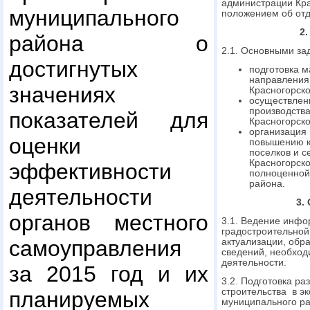
администрации Кра
муниципального
положением об отд
2
района о
2.1. Основными за
достигнутых
подготовка 
направления 
значениях
Красногорско
осуществлени
производств
показателей для
Красногорско
организация 
оценки
повышению ка
поселков и с
Красногорск
эффективности
полноценной
района.
деятельности
3.
органов местного
3.1. Ведение инф
градостроительной
самоуправления
актуализации, обра
сведений, необход
деятельности.
за 2015 год и их
3.2. Подготовка ра
строительства в э
планируемых
муниципального ра