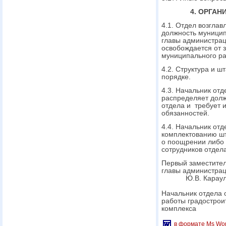
4. ОРГА
4.1. Отдел возглав
должность муницип
главы администрац
освобождается от 
муниципального ра
4.2. Структура и ш
порядке.
4.3. Начальник от
распределяет долж
отдела и требует 
обязанностей.
4.4. Начальник от
комплектованию шт
о поощрении либо
сотрудников отдела
Первый заместите
главы 
Ю.В. Караул
Начальник отдела 
работы градострои
комплек
в формате Ms Wo