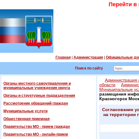
Перейти в
Главная
|
Администрация
|
Официальные до
Поиск по сайту
Администрация г
Органы местного самоуправления и
области
Админис
муниципальные учреждения округа
Муниципальные ус
размещения инфо
Органы и структурные подразделения
Красногорск Мос
Рассмотрение обращений граждан
Согласование у
Муниципальные услуги
на территории 
Общественная приемная
Правительство МО - прием граждан
Правительство МО - онлайн-прием