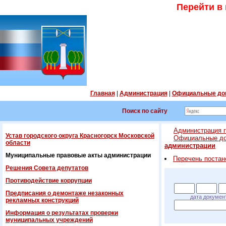
Перейти в
Главная
|
Администрация
|
Официальные до
Поиск по сайту
Администрация г
Устав городского округа Красногорск Московской
Официальные д
области
администрации
Муниципальные правовые акты администрации
Перечень постан
Решения Совета депутатов
Противодействие коррупции
Предписания о демонтаже незаконных
дата докумен
рекламных конструкций
Информация о результатах проверки
муниципальных учреждений