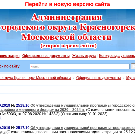
Перейти в новую версию сайта
нистрация
|
Официальные документы
|
Жизнь округа
|
Конкурсы, аукцион
ск по сайту
 округа Красногорск Московской области
Официальные документы
Муни
0.2019
№
2518/10
Об утверждении муниципальной программы городского о
арийного жилищного фонда» на 2020 – 2024 гг.
(С изменениями, внесенны
 № 593/3, от 07.08.2020 № 1423/8) [Утратило силу 01.01.2023]
Я
0.2019
№
2517/10
Об утверждении муниципальной программы городского о
оды
(С изменениями, внесенными постановлениями администрации от 25.12.2