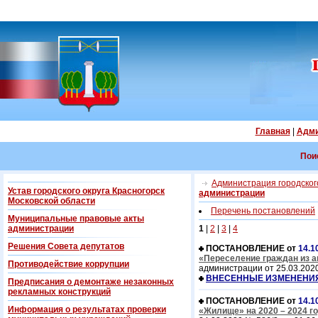
Главная
|
Адми
Пои
Администрация городского
Устав городского округа Красногорск
администрации
Московской области
Перечень постановлений
Муниципальные правовые акты
администрации
1
|
2
|
3
|
4
Решения Совета депутатов
ПОСТАНОВЛЕНИЕ от
14.1
«Переселение граждан из ав
Противодействие коррупции
администрации от 25.03.2020
ВНЕСЕННЫЕ ИЗМЕНЕНИ
Предписания о демонтаже незаконных
рекламных конструкций
ПОСТАНОВЛЕНИЕ от
14.1
Информация о результатах проверки
«Жилище» на 2020 – 2024 г