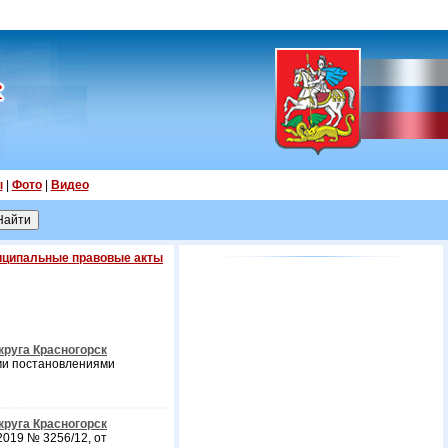
ы
|
Фото
|
Видео
ципальные правовые акты
круга Красногорск
ми постановлениями
круга Красногорск
019 № 3256/12, от