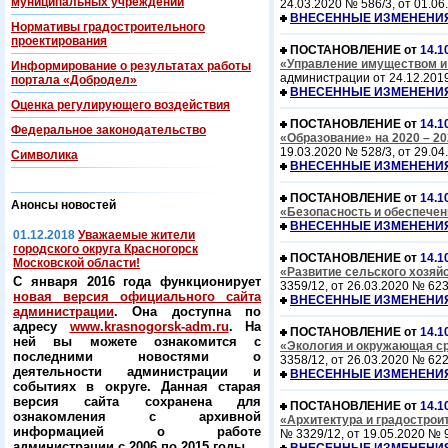
муниципальных учреждений
24.03.2020 № 586/3, от 01.06
ВНЕСЕННЫЕ ИЗМЕНЕНИ
Нормативы градостроительного
проектирования
ПОСТАНОВЛЕНИЕ от
14.1
«Управление имуществом и 
Информирование о результатах работы
администрации от 24.12.2019 
портала «Добродел»
ВНЕСЕННЫЕ ИЗМЕНЕНИ
Оценка регулирующего воздействия
ПОСТАНОВЛЕНИЕ от
14.1
Федеральнoe законодательство
«Образование» на 2020 – 2
19.03.2020 № 528/3, от 29.04
Символика
ВНЕСЕННЫЕ ИЗМЕНЕНИ
ПОСТАНОВЛЕНИЕ от
14.1
Анонсы новостей
«Безопасность и обеспечени
ВНЕСЕННЫЕ ИЗМЕНЕНИ
01.12.2018
Уважаемые жители
городского округа Красногорск
ПОСТАНОВЛЕНИЕ от
14.1
Московской области!
«Развитие сельского хозяйс
С января 2016 года функционирует
3359/12, от 26.03.2020 № 623
новая версия официального сайта
ВНЕСЕННЫЕ ИЗМЕНЕНИ
администрации
. Она доступна по
адресу
www.krasnogorsk-adm.ru
. На
ПОСТАНОВЛЕНИЕ от
14.1
ней вы можете ознакомится с
«Экология и окружающая ср
последними новостями о
3358/12, от 26.03.2020 № 622
деятельности администрации и
ВНЕСЕННЫЕ ИЗМЕНЕНИ
событиях в округе. Данная старая
версия сайта сохранена для
ПОСТАНОВЛЕНИЕ от
14.1
ознакомления с архивной
«Архитектура и градостроит
информацией о работе
№ 3329/12, от 19.05.2020 № 9
администрации с 2006 по 2015 годы.