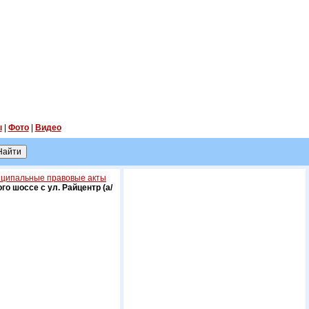
ы
|
Фото
|
Видео
ципальные правовые акты
о шоссе с ул. Райцентр (а/