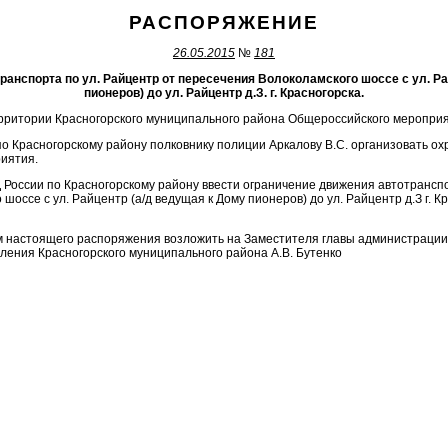
РАСПОРЯЖЕНИЕ
26.05.2015
№
181
ранспорта по ул. Райцентр от пересечения Волоколамского шоссе с ул. Ра
пионеров) до ул. Райцентр д.З. г. Красногорска.
ерритории Красногорского муниципального района Общероссийского мероприя
по Красногорскому району полковнику полиции Аркалову B.C. организовать о
иятия.
России по Красногорскому району ввести ограничение движения автотранспо
оссе с ул. Райцентр (а/д ведущая к Дому пионеров) до ул. Райцентр д.З г. Кр
м настоящего распоряжения возложить на Заместителя главы администрации 
ления Красногорского муниципального района А.В. Бутенко