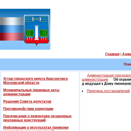
Главная
|
Адми
Пои
Администрация городского
Устав городского округа Красногорск
администрации
Об ограни
Московской области
д ведущая к Дому пионеров) 
Муниципальные правовые акты
Перечень постановлений
администрации
Решения Совета депутатов
Противодействие коррупции
Предписания о демонтаже незаконных
рекламных конструкций
Информация о результатах проверки