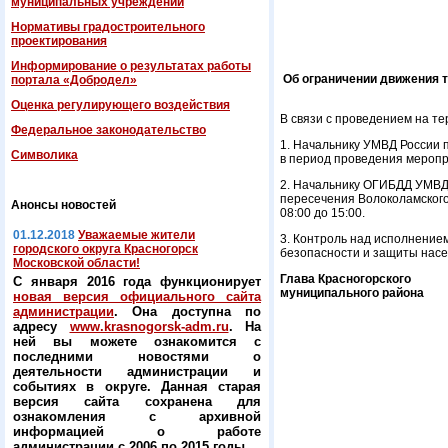
муниципальных учреждений
Нормативы градостроительного
проектирования
Информирование о результатах работы
Об ограничении движения т
портала «Добродел»
Оценка регулирующего воздействия
В связи с проведением на т
Федеральнoe законодательство
1. Начальнику УМВД России 
Символика
в период проведения меропр
2. Начальнику ОГИБДД УМВД 
пересечения Волоколамского ш
Анонсы новостей
08:00 до 15:00.
01.12.2018
Уважаемые жители
3. Контроль над исполнение
городского округа Красногорск
безопасности и защиты насе
Московской области!
Глава Красногорского
С января 2016 года функционирует
муниципального района
новая версия официального сайта
администрации
. Она доступна по
адресу
www.krasnogorsk-adm.ru
. На
ней вы можете ознакомится с
последними новостями о
деятельности администрации и
событиях в округе. Данная старая
версия сайта сохранена для
ознакомления с архивной
информацией о работе
администрации с 2006 по 2015 годы.