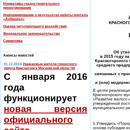
Нормативы градостроительного
проектирования
Информирование о результатах работы портала
«Добродел»
КРАСНОГ
Оценка регулирующего воздействия
Федеральнoe законодательство
Символика
Об утве
Анонсы новостей
в 2015 году н
Красногорского 
01.12.2018
Уважаемые жители городского
среднего предп
округа Красногорск Московской области!
С января 2016
связанных с при
и (или) модерни
года
В целях реализац
Красногорского му
функционирует
«Развитие малого 
утверждённой пост
новая версия
муниципального ра
официального
1.Утвердить «Поря
основе субсидии и