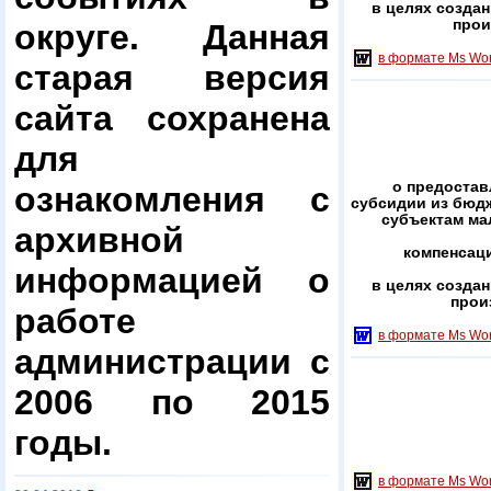
в целях создан
прои
округе. Данная
в формате Ms Wo
старая версия
сайта сохранена
для
о предостав
ознакомления с
субсидии
из бюдж
субъектам ма
архивной
компенсац
информацией о
в целях создан
прои
работе
в формате Ms Wo
администрации с
2006 по 2015
годы.
в формате Ms Wo