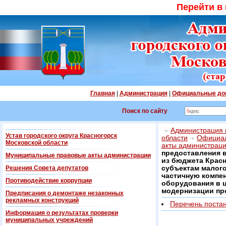
Перейти в
Главная
|
Администрация
|
Официальные до
Поиск по сайту
Администрация г
Устав городского округа Красногорск
области
Официал
Московской области
акты администрац
предоставления в
Муниципальные правовые акты администрации
из бюджета Крас
Решения Совета депутатов
субъектам малого
частичную компен
Противодействие коррупции
оборудования в ц
модернизации про
Предписания о демонтаже незаконных
рекламных конструкций
Перечень поста
Информация о результатах проверки
муниципальных учреждений