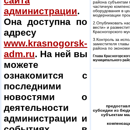
сайта
района субъектам 
частичную компенс
администрации
.
оборудования в цел
модернизации произ
Она доступна по
2.Опубликовать на
вести» и размести
адресу
Красногорского му
3.Контроль за исп
www.krasnogorsk-
заместителя главы
района по экономи
adm.ru
. На ней вы
Глава Красногорског
муниципального рай
можете
ознакомится с
последними
новостями о
деятельности
предоставл
субсидии из бюд
субъектам ма
администрации и
компенсаци
событиях в