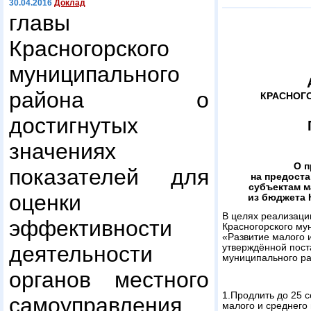
30.04.2016
Доклад
главы
Красногорского
муниципального
района о
КРАСНОГ
достигнутых
значениях
О п
показателей для
на предоста
субъектам м
оценки
из бюджета 
В целях реализац
эффективности
Красногорского му
«Развитие малого 
деятельности
утверждённой пост
муниципального ра
органов местного
1.Продлить до 25 с
самоуправления
малого и среднего