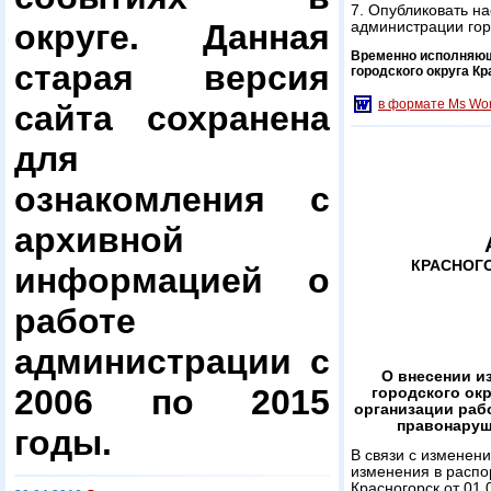
7. Опубликовать н
округе. Данная
администрации гор
Временно исполняющ
старая версия
городского округа Кр
в формате Ms Wo
сайта сохранена
для
ознакомления с
архивной
КРАСНОГ
информацией о
работе
администрации с
О внесении и
2006 по 2015
городского окр
организации раб
правонаруш
годы.
В связи с изменен
изменения в распо
Красногорск от 01