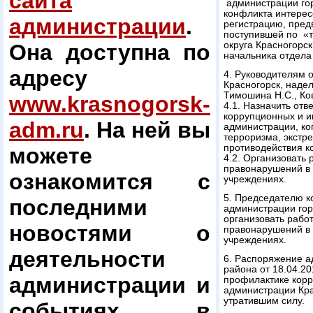
сайта
администрации гор
конфликта интересо
администрации
.
регистрацию, пред
поступившей по «т
Она доступна по
округа Красногорс
начальника отдела
адресу
4. Руководителям 
Красногорск, наде
Тимошина Н.С., Ков
www.krasnogorsk-
4.1. Назначить отв
коррупционных и и
adm.ru
. На ней вы
администрации, ко
терроризма, экстр
противодействия к
можете
4.2. Организовать
правонарушений в
ознакомится с
учреждениях.
5. Председателю к
последними
администрации горо
организовать рабо
новостями о
правонарушений в
учреждениях.
деятельности
6. Распоряжение а
района от 18.04.2
администрации и
профилактике кор
администрации Кра
утратившим силу.
событиях в