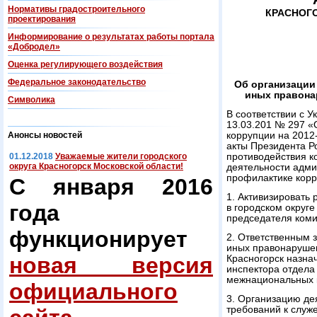
Нормативы градостроительного
КРАСНОГ
проектирования
Информирование о результатах работы портала
«Добродел»
Оценка регулирующего воздействия
Федеральнoe законодательство
Об организации
иных правона
Символика
В соответствии с 
13.03.201 № 297 «
Анонсы новостей
коррупции на 2012
акты Президента 
01.12.2018
Уважаемые жители городского
противодействия к
округа Красногорск Московской области!
деятельности адми
профилактике кор
С января 2016
1. Активизировать
года
в городском округе
председателя коми
функционирует
2. Ответственным 
иных правонарушен
новая версия
Красногорск назна
инспектора отдела
межнациональных к
официального
3. Организацию де
требований к слу