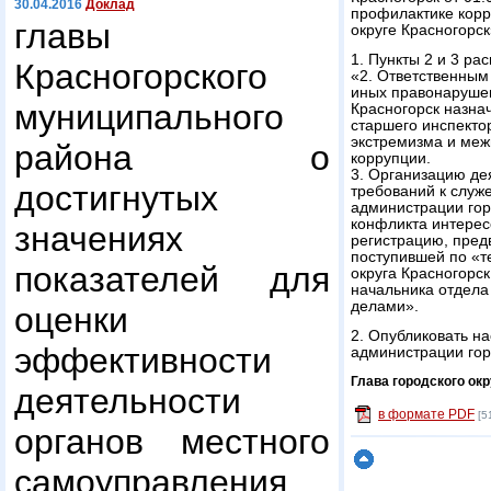
30.04.2016
Доклад
профилактике корр
главы
округе Красногорск
1. Пункты 2 и 3 р
Красногорского
«2. Ответственным
иных правонарушен
муниципального
Красногорск назна
старшего инспекто
экстремизма и меж
района о
коррупции.
3. Организацию де
достигнутых
требований к слу
администрации гор
конфликта интересо
значениях
регистрацию, пред
поступившей по «т
показателей для
округа Красногорс
начальника отдела
делами».
оценки
2. Опубликовать н
эффективности
администрации гор
Глава городского окр
деятельности
в формате PDF
[5
органов местного
самоуправления