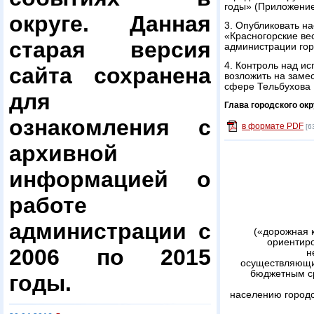
годы» (Приложение
округе. Данная
3. Опубликовать н
«Красногорские ве
старая версия
администрации горо
4. Контроль над и
сайта сохранена
возложить на заме
сфере Тельбухова 
для
Глава городского окр
ознакомления с
в формате PDF
[6
архивной
информацией о
работе
администрации с
(«дорожная 
ориентир
2006 по 2015
н
осуществляющих
бюджетным с
годы.
населению городс