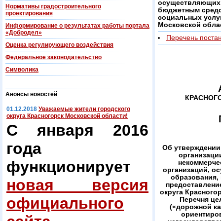
осуществляющих 
Нормативы градостроительного
бюджетным средс
проектирования
социальных услуг
Московской облас
Информирование о результатах работы портала
«Добродел»
Перечень поста
Оценка регулирующего воздействия
Федеральнoe законодательство
Символика
Анонсы новостей
КРАСНОГ
01.12.2018
Уважаемые жители городского
округа Красногорск Московской области!
С января 2016
года
Об утверждении
организаци
функционирует
некоммерче
организаций, о
образования,
новая версия
предоставлени
округа Красногор
официального
Перечня це
(«дорожной ка
ориентиро