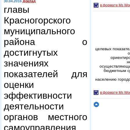
30.04.2016
Доклад
в формате Ms Wo
главы
Красногорского
муниципального
района о
целевых показате
достигнутых
о
ориентир
значениях
н
осуществляющих
бюджетным с
показателей для
населению городс
оценки
эффективности
в формате Ms Wo
деятельности
органов местного
самоуправления