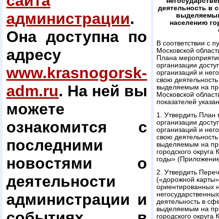
сайта
негосударстве
деятельность в 
администрации
.
выделяемым
населению го
Она доступна по
В соответствии с 
адресу
Московской област
Плана мероприятий
организации досту
www.krasnogorsk-
организаций и нег
свою деятельность
adm.ru
. На ней вы
выделяемым на пр
Московской област
показателей указа
можете
1. Утвердить План
ознакомится с
организации досту
организаций и нег
свою деятельность
последними
выделяемым на пр
городского округа 
новостями о
годы» (Приложение
2. Утвердить Пере
деятельности
(«дорожной карты»
ориентированных н
администрации и
негосударственных
деятельность в сф
выделяемым на пр
событиях в
городского округа 