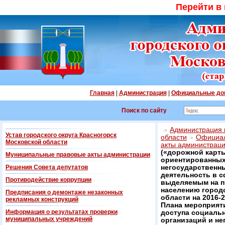
Перейти в
Главная
|
Администрация
|
Официальные до
Поиск по сайту
Администрация г
Устав городского округа Красногорск
области
Официал
Московской области
акты администрац
(«дорожной карты
Муниципальные правовые акты администрации
ориентированных
Решения Совета депутатов
негосударственн
деятельность в с
Противодействие коррупции
выделяемым на п
населению городс
Предписания о демонтаже незаконных
области на 2016-
рекламных конструкций
Плана мероприяти
Информация о результатах проверки
доступа социаль
муниципальных учреждений
организаций и не