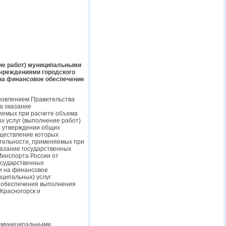
ние работ) муниципальными
учреждениями городского
на финансовое обеспечение
ановлением Правительства
а оказание
няемых при расчете объема
х услуг (выполнение работ)
б утверждении общих
уществление которых
тельности, применяемых при
казание государственных
Минспорта России от
осударственных
ии на финансовое
иципальных) услуг
о обеспечения выполнения
Красногорск и
) муниципальными