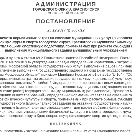
АДМИНИСТРАЦИЯ
ГОРОДСКОГО ОКРУГА КРАСНОГОРСК
МОСКОВСКОЙ ОБЛАСТИ
ПОСТАНОВЛЕНИЕ
25.12.2017
№
3067/12
асчета нормативных затрат на оказание муниципальных услуг (выполне
й культуры и спорта городского округа Красногорск и муниципальными 
ествляющими спортивную подготовку, применяемых при расчете субсидии 
выполнения муниципального задания муниципальным учреждением
торым пункта 4 статьи 69.2 Бюджетного кодекса Российской Федерации, Пост
0.2016 №759/38 "Об утверждении Порядка определения нормативных затрат н
ями Московской области государственных услуг (выполнение работ), приме
спечение выполнения государственного задания на оказание государственны
м Московской области", приказом Минфина России от 01.07.2015 № 104н "О
ормативных затрат на оказание государственных (муниципальных) услуг, ос
аконодательством Российской Федерации и не отнесенных к иным видам дея
 обеспечения выполнения государственного (муниципального) задания на о
олнение работ) государственным (муниципальным) учреждением", Приказом 
ждении общих требований к определению нормативных затрат на оказание г
ере физической культуры и спорта, применяемых при расчете объема субсид
ударственного (муниципального) задания на оказание государственных (мун
рственным (муниципальным) учреждением», для расчета объема финансовог
ципальными учреждениями физической культуры и спорта городского округа 
и городского округа Красногорск, осуществляющими спортивную подготовку,
п о с т а н о в л я ю:
та нормативных затрат на оказание муниципальных услуг (выполнение работ