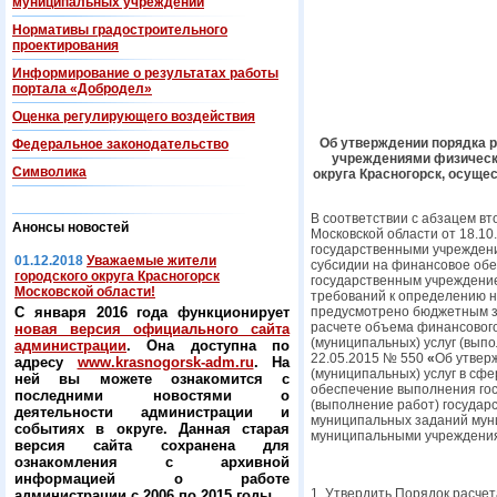
муниципальных учреждений
Нормативы градостроительного
проектирования
Информирование о результатах работы
портала «Добродел»
Оценка регулирующего воздействия
Об утверждении порядка р
Федеральнoe законодательство
учреждениями физическо
Символика
округа Красногорск, осущ
В соответствии с абзацем в
Анонсы новостей
Московской области от 18.1
государственными учреждени
01.12.2018
Уважаемые жители
субсидии на финансовое обе
городского округа Красногорск
государственным учреждение
Московской области!
требований к определению н
С января 2016 года функционирует
предусмотрено бюджетным з
расчете объема финансового
новая версия официального сайта
(муниципальных) услуг (вып
администрации
. Она доступна по
22.05.2015 № 550
«
Об утвер
адресу
www.krasnogorsk-adm.ru
. На
(муниципальных) услуг в сф
ней вы можете ознакомится с
обеспечение выполнения гос
последними новостями о
(выполнение работ) госуда
деятельности администрации и
муниципальных заданий муни
событиях в округе. Данная старая
муниципальными учреждениям
версия сайта сохранена для
ознакомления с архивной
информацией о работе
1. Утвердить Порядок расче
администрации с 2006 по 2015 годы.