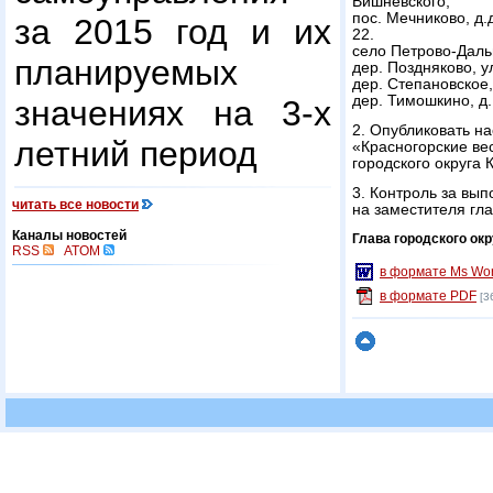
Вишневского;
пос. Мечниково, д.д.
за 2015 год и их
22.
село Петрово-Дальн
планируемых
дер. Поздняково, у
дер. Степановское, 
дер. Тимошкино, д.
значениях на 3-х
2. Опубликовать н
летний период
«Красногорские ве
городского округа 
3. Контроль за вы
читать все новости
на заместителя гла
Каналы новостей
Глава городского окр
RSS
ATOM
в формате Ms Wo
в формате PDF
[3