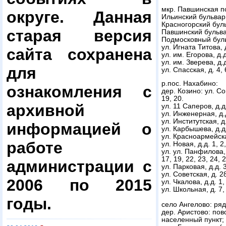
мкр. Павшинская п
округе. Данная
Ильинский бульвар, д
Красногорский бульв
старая версия
Павшинский бульвар,
Подмосковный бульва
ул. Игната Титова, д
сайта сохранена
ул. им. Егорова, д.д
ул. им. Зверева, д.д
для
ул. Спасская, д. 4, 6
р.пос. Нахабино:
ознакомления с
дер. Козино: ул. Со
19, 20.
архивной
ул. 11 Саперов, д.д. 
ул. Инженерная, д.д
ул. Институтская, д.
информацией о
ул. Карбышева, д.д. 
ул. Красноармейская
работе
ул. Новая, д.д. 1, 2,
ул. ул. Панфилова, д
17, 19, 22, 23, 24, 2
администрации с
ул. Парковая, д.д. 3,
ул. Советская, д. 2
2006 по 2015
ул. Чкалова, д.д. 1, 
ул. Школьная, д. 7, 
годы.
село Ангелово: ря
дер. Аристово: пов
населенный пункт;