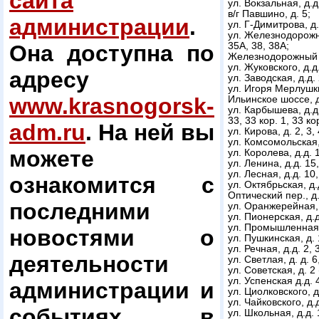
сайта
ул. Вокзальная, д.д. 
в/г Павшино, д. 5;
администрации
.
ул. Г-Димитрова, д.д
ул. Железнодорожная,
Она доступна по
35А, 38, 38А;
Железнодорожный пр
ул. Жуковского, д.д.
адресу
ул. Заводская, д.д. 
ул. Игоря Мерлушки
www.krasnogorsk-
Ильинское шоссе, д.
ул. Карбышева, д.д. 
33, 33 кор. 1, 33 кор
adm.ru
. На ней вы
ул. Кирова, д. 2, 3, 
ул. Комсомольская, 
можете
ул. Королева, д.д. 1,
ул. Ленина, д.д. 15,
ул. Лесная, д.д. 10,
ознакомится с
ул. Октябрьская, д.д
Оптический пер., д.д
последними
ул. Оранжерейная, 
ул. Пионерская, д.д. 
ул. Промышленная,
новостями о
ул. Пушкинская, д. 
ул. Речная, д.д. 2, 3,
деятельности
ул. Светлая, д. д. 6,
ул. Советская, д. 
ул. Успенская д.д. 4
администрации и
ул. Циолковского, д.
ул. Чайковского, д.д
событиях в
ул. Школьная, д.д. 1