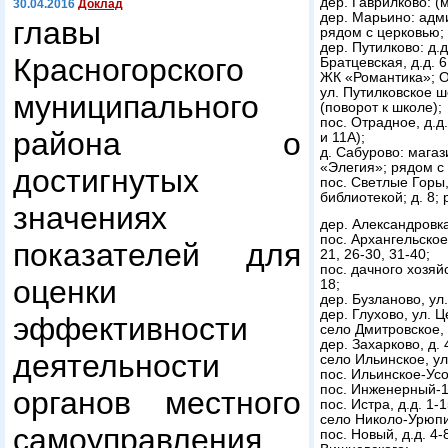
дер. Гаврилково: (
30.04.2016
Доклад
дер. Марьино: адм
главы
рядом с церковью;
дер. Путилково: д.д
Красногорского
Братцевская, д.д. 
ЖК «Романтика»; Об
ул. Путилковское ш
муниципального
(поворот к школе);
пос. Отрадное, д.д.
района о
и 11А);
д. Сабурово: магаз
«Элегия»; рядом с
достигнутых
пос. Светлые Горы,
библиотекой; д. 8;
значениях
дер. Александровка
пос. Архангельское, 
показателей для
21, 26-30, 31-40;
пос. дачного хозяйс
оценки
18;
дер. Бузланово, ул
дер. Глухово, ул. 
эффективности
село Дмитровское, 
дер. Захарково, д.
деятельности
село Ильинское, ул
пос. Ильинское-Усо
пос. Инженерный-1, 
органов местного
пос. Истра, д.д. 1-1
село Николо-Урюпин
самоуправления
пос. Новый, д.д. 4