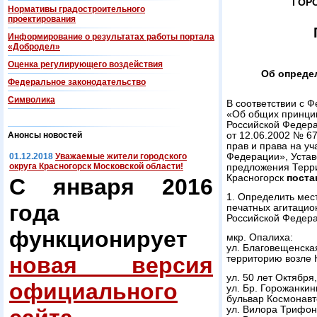
ГОР
Нормативы градостроительного
проектирования
Информирование о результатах работы портала
«Добродел»
Оценка регулирующего воздействия
Об опреде
Федеральнoe законодательство
Символика
В соответствии с 
«Об общих принцип
Российской Федера
Анонсы новостей
от 12.06.2002 № 6
прав и права на у
01.12.2018
Уважаемые жители городского
Федерации», Устав
округа Красногорск Московской области!
предложения Терри
Красногорск
поста
С января 2016
1. Определить ме
года
печатных агитацио
Российской Федера
функционирует
мкр. Опалиха:
ул. Благовещенская
новая версия
территорию возле К
ул. 50 лет Октября, 
официального
ул. Бр. Горожанкиных
бульвар Космонавтов
ул. Вилора Трифонов