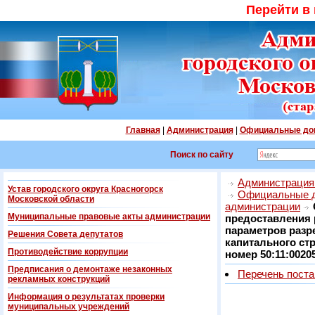
Перейти в
Главная
|
Администрация
|
Официальные до
Поиск по сайту
Администрация 
Устав городского округа Красногорск
Официальные 
Московской области
администрации
Муниципальные правовые акты администрации
предоставления 
параметров разр
Решения Совета депутатов
капитального ст
Противодействие коррупции
номер 50:11:0020
Предписания о демонтаже незаконных
Перечень пост
рекламных конструкций
Информация о результатах проверки
муниципальных учреждений