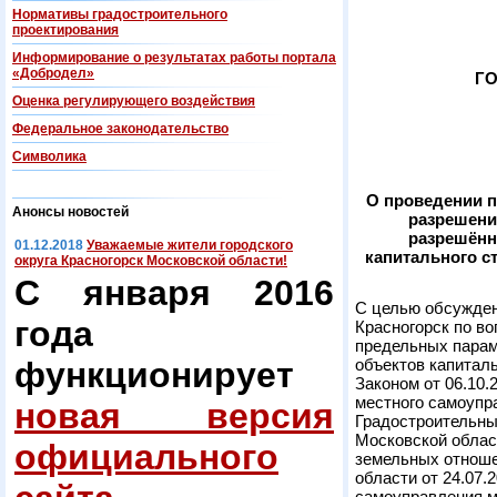
Нормативы градостроительного
проектирования
Информирование о результатах работы портала
«Добродел»
ГО
Оценка регулирующего воздействия
Федеральнoe законодательство
Символика
О проведении 
Анонсы новостей
разрешени
разрешённ
01.12.2018
Уважаемые жители городского
капитального с
округа Красногорск Московской области!
С января 2016
С целью обсужден
года
Красногорск по в
предельных парам
функционирует
объектов капитал
Законом от 06.10
местного самоупр
новая версия
Градостроительны
Московской облас
официального
земельных отноше
области от 24.07.
самоуправления м