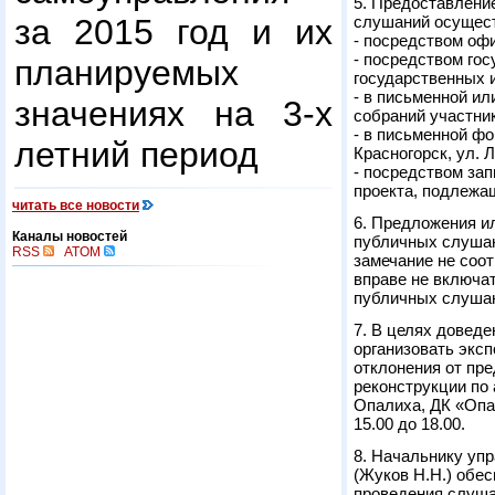
5. Предоставлени
за 2015 год и их
слушаний осущест
- посредством оф
- посредством го
планируемых
государственных 
- в письменной ил
значениях на 3-х
собраний участни
- в письменной фо
летний период
Красногорск, ул. Л
- посредством зап
проекта, подлежа
читать все новости
6. Предложения и
Каналы новостей
публичных слушан
RSS
ATOM
замечание не соо
вправе не включа
публичных слуша
7. В целях довед
организовать экс
отклонения от пр
реконструкции по 
Опалиха, ДК «Опали
15.00 до 18.00.
8. Начальнику уп
(Жуков Н.Н.) обе
проведения слуша