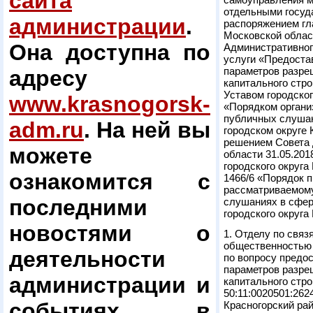
сайта
отдельными госуд
администрации
.
распоряжением гл
Московской облас
Она доступна по
Административног
услуги «Предоста
параметров разре
адресу
капитального стро
Уставом городског
www.krasnogorsk-
«Порядком органи
публичных слушан
adm.ru
. На ней вы
городском округе
решением Совета 
можете
области 31.05.20
городского округа
ознакомится с
1466/6 «Порядок 
рассматриваемом
последними
слушаниях в сфер
городского округа
новостями о
1. Отделу по свя
общественностью 
деятельности
по вопросу предо
параметров разре
администрации и
капитального стр
50:11:0020501:262
событиях в
Красногорский рай