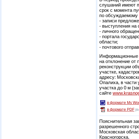
слушаний имеют п
срок с момента пу
по обсуждаемому 
- записи предложе
- выступления на
- личного обращен
- портала госуда
области;
- почтового отпра
Информационные 
на отклонение от
реконструкции об
участке, кадастро
адресу: Московска
Опалиха, в части
участка до 0 м 
сайте
www.krasnog
в формате Ms Wo
в формате PDF
[8
Пояснительная за
разрешенного стро
Московская область
Красногорска.