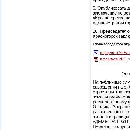
9. Опубликовать 
заключение по ре
«Красногорские в
администрации гор
10. Председателю 
Красногорск закл
Глава городского окр
в формате Ms Wo
в формате PDF
[2
Опо
На публичные слу
разрешения на от
строительства, ре
земельном участке
расположенному по
Опалиха. Запраши
разрешенного стр
западной границы
«ДЕМЕТРА ГРУПП
Публичные слушан