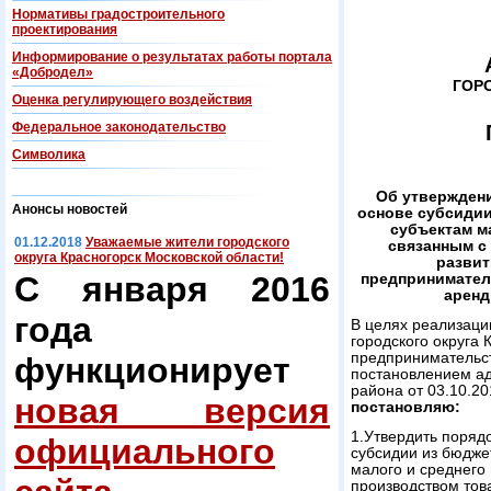
Нормативы градостроительного
проектирования
Информирование о результатах работы портала
«Добродел»
ГОР
Оценка регулирующего воздействия
Федеральнoe законодательство
Символика
Об утверждени
Анонсы новостей
основе субсидии
субъектам м
01.12.2018
Уважаемые жители городского
связанным с 
округа Красногорск Московской области!
развит
С января 2016
предприниматель
аренд
года
В целях реализац
городского округа 
предпринимательст
функционирует
постановлением ад
района от 03.10.2
новая версия
постановляю:
1.Утвердить поряд
официального
субсидии из бюдже
малого и среднего
производством това