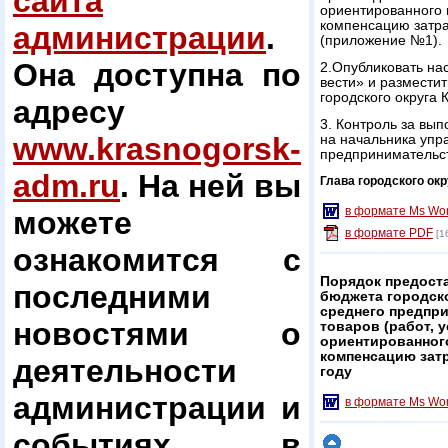
сайта
ориентированного 
компенсацию затра
администрации
.
(приложение №1).
Она доступна по
2.Опубликовать на
вести» и размести
городского округа 
адресу
3. Контроль за вы
www.krasnogorsk-
на начальника упр
предпринимательст
adm.ru
. На ней вы
Глава городского окр
в формате Ms Wo
можете
в формате PDF
[1
ознакомится с
Порядок предоста
последними
бюджета городско
среднего предпр
новостями о
товаров (работ, 
ориентированног
компенсацию затр
деятельности
году
администрации и
в формате Ms Wo
событиях в