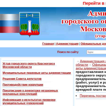
Перейти в
Главная
|
Администрация
|
Официальные до
Поиск по сайту
Администрация г
Устав городского округа Красногорск
области
Официал
Московской области
акты администрац
предоставления н
Муниципальные правовые акты администрации
городского округ
Решения Совета депутатов
предприниматель
(работ, услуг) и
Противодействие коррупции
предпринимательс
арендной плате п
Предписания о демонтаже незаконных
рекламных конструкций
Перечень поста
Информация о результатах проверки
муниципальных учреждений