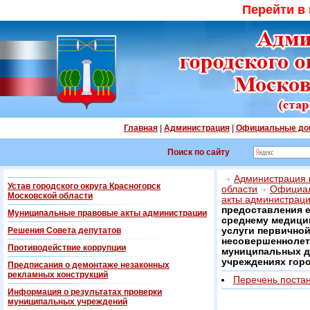
Перейти в
Главная
|
Администрация
|
Официальные до
Поиск по сайту
Администрация г
Устав городского округа Красногорск
области
Официал
Московской области
акты администрац
предоставления 
Муниципальные правовые акты администрации
среднему медици
Решения Совета депутатов
услуги первично
несовершеннолетн
Противодействие коррупции
муниципальных 
учреждениях горо
Предписания о демонтаже незаконных
рекламных конструкций
Перечень поста
Информация о результатах проверки
муниципальных учреждений