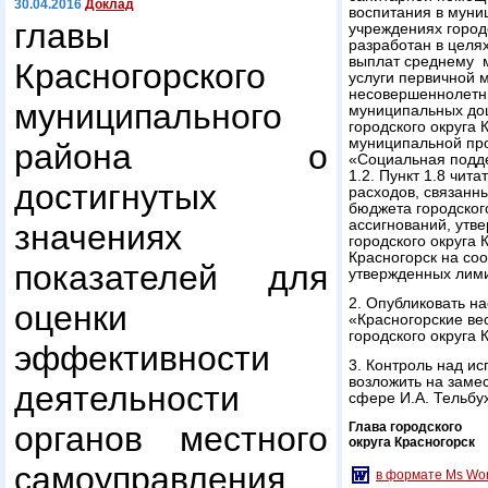
30.04.2016
Доклад
воспитания в мун
главы
учреждениях городс
разработан в целя
выплат среднему 
Красногорского
услуги первичной 
несовершеннолетни
муниципального
муниципальных до
городского округа
муниципальной про
района о
«Социальная подде
1.2. Пункт 1.8 чи
достигнутых
расходов, связанны
бюджета городског
ассигнований, утв
значениях
городского округа 
Красногорск на со
показателей для
утвержденных лими
2. Опубликовать н
оценки
«Красногорские ве
городского округа 
эффективности
3. Контроль над и
возложить на заме
деятельности
сфере И.А. Тельбу
органов местного
Глава городского
округа Красногорск
самоуправления
в формате Ms Wo