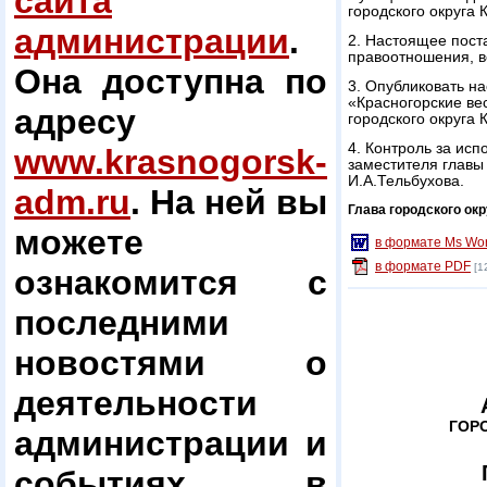
сайта
городского округа 
администрации
.
2. Настоящее пост
правоотношения, во
Она доступна по
3. Опубликовать н
«Красногорские ве
адресу
городского округа 
4. Контроль за ис
www.krasnogorsk-
заместителя главы
И.А.Тельбухова.
adm.ru
. На ней вы
Глава городского окр
можете
в формате Ms Wo
в формате PDF
[1
ознакомится с
последними
новостями о
деятельности
ГОР
администрации и
событиях в