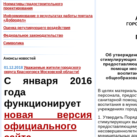
Нормативы градостроительного
проектирования
Информирование о результатах работы портала
«Добродел»
ГОР
Оценка регулирующего воздействия
Федеральнoe законодательство
Символика
Об утвержден
Анонсы новостей
стимулирующих 
предоставляющ
01.12.2018
Уважаемые жители городского
помощи нес
округа Красногорск Московской области!
воспита
С января 2016
общеобразова
года
В целях материаль
персонала, предос
санитарной помощ
функционирует
воспитания в мун
учреждениях город
новая версия
1. Утвердить Поря
стимулирующих вы
официального
предоставляющему
несовершеннолетни
муниципальных до