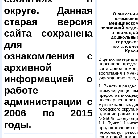
округе. Данная
О внесении
старая версия
ежемесяч
медицинском
первичной меди
сайта сохранена
в период о
дошкольных
для
городског
постановле
Красн
ознакомления с
В целях материаль
персонала, предос
архивной
санитарной помощ
воспитания в мун
информацией о
учреждениях город
1. Внести в разде
работе
стимулирующих вы
предоставляющему
администрации с
несовершеннолетни
муниципальных до
городского округа
2006 по 2015
администрации горо
№956/5, следующи
годы.
1.1. Пункт 1.1 чи
предоставления е
персоналу, предос
санитарной помощ