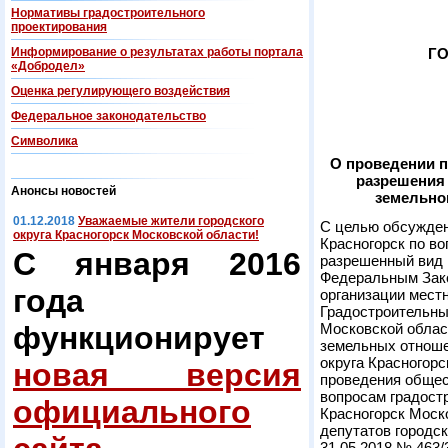
Нормативы градостроительного
проектирования
Информирование о результатах работы портала
ГО
«Добродел»
Оценка регулирующего воздействия
Федеральнoe законодательство
Символика
О проведении 
разрешения
Анонсы новостей
земельног
01.12.2018
Уважаемые жители городского
С целью обсужден
округа Красногорск Московской области!
Красногорск по в
С января 2016
разрешенный вид 
Федеральным Зако
года
организации мест
Градостроительны
функционирует
Московской облас
земельных отноше
округа Красногорс
новая версия
проведения общес
вопросам градостр
официального
Красногорск Моск
депутатов городск
31.05.2018 № 463/