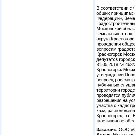
В соответствии с
общих принципах 
Федерации», Земе
Градостроительны
Московской област
земельных отноше
округа Красногорс
проведения общес
вопросам градостр
Красногорск Моск
депутатов городск
31.05.2018 № 463/
Красногорск Моско
утверждении Поря
вопросу, рассмат
публичных слушан
территории городс
проводятся публи
разрешения на ус
участка с кадаст
кв.м, расположенн
Красногорск, р.п.
«гостиничное обс
Заказчик:
ООО «С
Адрес:
Московская