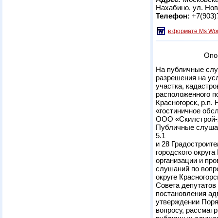
Нахабино, ул. Нов
Телефон:
+7(903)
в формате Ms Wo
Опо
На публичные слу
разрешения на ус
участка, кадастро
расположенного по
Красногорск, р.п.
«гостиничное обс
ООО «Скилстрой-
Публичные слушан
5.1
и 28 Градостроите
городского округа
организации и пр
слушаний по вопр
округе Красногор
Совета депутатов 
постановления ад
утверждении Поря
вопросу, рассмат