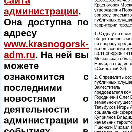
сайта
Красногорск Моско
администрации
.
утверждении Поря
вопросу, рассмат
Она доступна по
публичных слушан
территории городс
адресу
1. Отделу по свя
общественностью 
www.krasnogorsk-
по вопросу предо
использования зе
adm.ru
. На ней вы
50:11:0030305:141
Московская област
можете
Новая, на вид ис
«Скилстрой-2»).
ознакомится с
2. Определить сос
публичных слуша
последними
Заместитель
председателя ком
новостями о
Городничий Олег 
земельно-имущес
деятельности
Тельбухов Игорь 
социальной сфер
Куприянов Владим
администрации и
начальник террит
Пшонкин Михаил Ю
событиях в