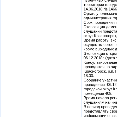
публичных слушан
территории городс
14.06.2018 № 1466
Орган, уполномоч
администрация гор
Срок проведения п
Экспозиция демон
слушаний предста
округ Красногорск,
Время работы экс
осуществляется по 
кроме выходных д
Экспозиция открыт
06.12.2018г. (дата
Консультирование
проводится по адр
Красногорск, р.п. 
18.00.
Собрание участни
проведения -06.12
городской округ Кр
помещение 408.
Время начала рег
слушаниям начина
В период проведе
представлять сво
информации о наз