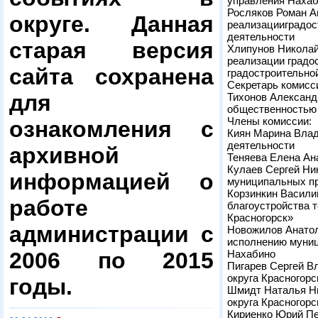
управления Наха
Росляков Роман А
округе. Данная
реализацииградос
деятельности
старая версия
Хлипунов Николай
реализации градо
сайта сохранена
градостроительно
Секретарь комисс
для
Тихонов Александр
общественностью 
Члены комиссии:
ознакомления с
Киян Марина Влад
деятельности
архивной
Теняева Елена Ан
Кулаев Сергей Ни
информацией о
муниципальных пр
Корзинкин Васили
работе
благоустройства 
Красногорск»
администрации с
Новожилов Анатол
исполнению муниц
2006 по 2015
Нахабино
Пигарев Сергей Вл
округа Красногорс
годы.
Шмидт Наталья Ни
округа Красногорс
Кириенко Юрий Пе