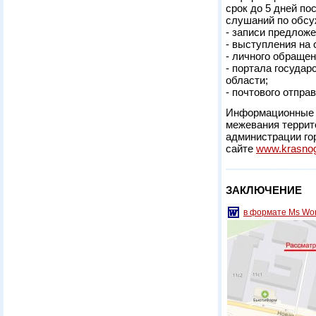
срок до 5 дней п
слушаний по обсу
- записи предложе
- выступления на
- личного обращен
- портала госуда
области;
- почтового отпра
Информационные м
межевания террит
администрации го
сайте
www.krasnog
ЗАКЛЮЧЕНИЕ
в формате Ms Wo