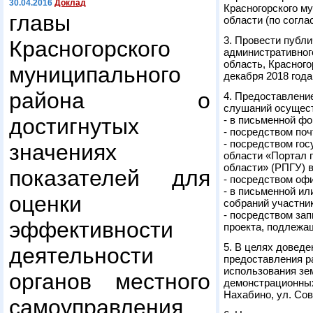
30.04.2016
Доклад
Красногорского м
главы
области (по согла
3. Провести публ
Красногорского
административног
область, Красногор
муниципального
декабря 2018 года 
района о
4. Предоставлени
слушаний осущест
достигнутых
- в письменной ф
- посредством поч
- посредством го
значениях
области «Портал 
области» (РПГУ) в
показателей для
- посредством оф
- в письменной ил
оценки
собраний участни
- посредством зап
эффективности
проекта, подлежа
5. В целях довед
деятельности
предоставления р
использования зем
органов местного
демонстрационных
Нахабино, ул. Сове
самоуправления