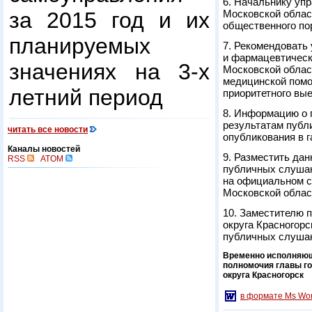
6. Начальнику уп
за 2015 год и их
Московской облас
общественного по
планируемых
7. Рекомендовать
и фармацевтическ
значениях на 3-х
Московской област
медицинской помо
летний период
приоритетного вые
8. Информацию о 
результатам публ
читать все новости
опубликования в г
Каналы новостей
9. Разместить да
RSS
ATOM
публичных слушан
на официальном с
Московской област
10. Заместителю 
округа Красногор
публичных слуша
Временно исполняю
полномочия главы г
округа Красногорск
в формате Ms Wo