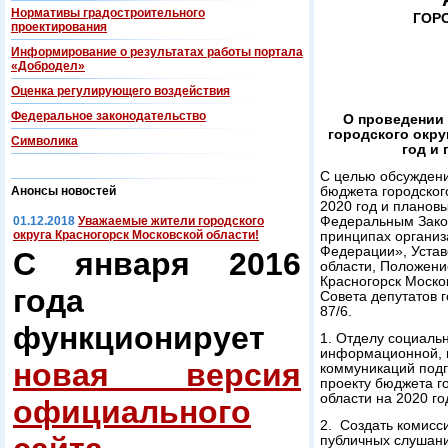
Нормативы градостроительного
ГОР
проектирования
Информирование о результатах работы портала
«Добродел»
Оценка регулирующего воздействия
Федеральнoe законодательство
О проведении
городского окру
Символика
год и
С целью обсуждени
Анонсы новостей
бюджета городског
2020 год и плановы
01.12.2018
Уважаемые жители городского
Федеральным Зако
округа Красногорск Московской области!
принципах организ
Федерации», Устав
С января 2016
области, Положени
Красногорск Моско
года
Совета депутатов г
87/6.
функционирует
1. Отделу социаль
информационной, 
новая версия
коммуникаций подг
проекту бюджета г
области на 2020 го
официального
2. Создать комисс
публичных слушани