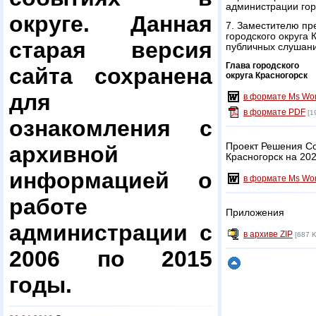
администрации гор
округе. Данная
7. Заместителю пр
городского округа 
старая версия
публичных слушани
Глава городского
сайта сохранена
округа Красногорск
для
в формате Ms Wo
в формате PDF
[1
ознакомления с
Проект Решения Со
архивной
Красногорск на 202
информацией о
в формате Ms Wo
работе
Приложения
администрации с
в архиве ZIP
[687 K
2006 по 2015
годы.