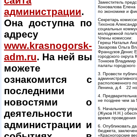
сайта
Заместитель предс
Коновалова Елена 
администрации
.
по экономике и ф
Она доступна по
Секретарь комисси
Тихонов Александр
социальных комму
адресу
молодежной полит
Члены комиссии:
www.krasnogorsk-
Гереш Наталья Ана
Захарова Ольга Вл
Французов Денис Е
adm.ru
. На ней вы
городского округа 
Тонкоев Владимир 
можете
палаты городского 
3. Провести публи
ознакомится с
административного 
расположенного по 
последними
Ленина, д.4 22 но
4. Предварительна
новостями о
не позднее чем за
5. Начальнику упр
деятельности
(Жуков Н.Н.) обес
время проведения
администрации и
6. Опубликовать д
бюджета, заключен
событиях в
«Красногорские ве