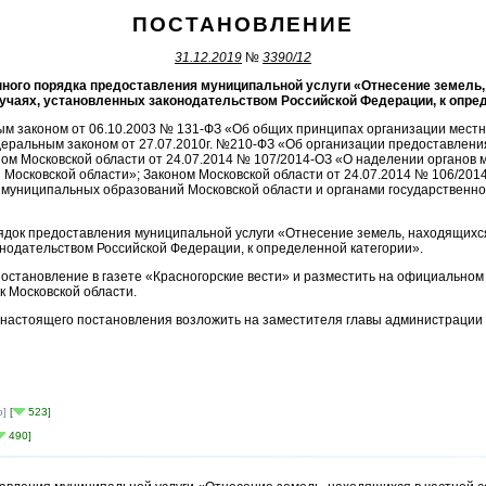
ПОСТАНОВЛЕНИЕ
31.12.2019
№
3390/12
ного порядка предоставления муниципальной услуги «Отнесение земель,
лучаях, установленных законодательством Российской Федерации, к опре
ым законом от 06.10.2003 № 131-ФЗ «Об общих принципах организации местн
еральным законом от 27.07.2010г. №210-ФЗ «Об организации предоставлени
ном Московской области от 24.07.2014 № 107/2014-ОЗ «О наделении органов
Московской области»; Законом Московской области от 24.07.2014 № 106/20
муниципальных образований Московской области и органами государственно
ядок предоставления муниципальной услуги «Отнесение земель, находящихся 
онодательством Российской Федерации, к определенной категории».
постановление в газете «Красногорские вести» и разместить на официально
к Московской области.
 настоящего постановления возложить на заместителя главы администрации г
b]
[
523]
490]