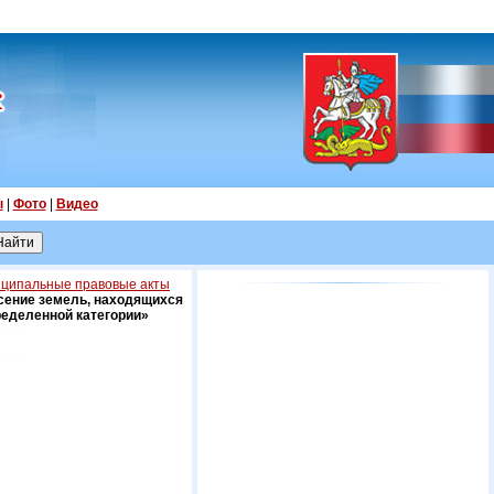
ы
|
Фото
|
Видео
ципальные правовые акты
сение земель, находящихся
ределенной категории»