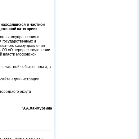
 находящихся в частной
деленной категории»
ого самоуправления в
я государственных и
 местного самоуправления
14-ОЗ «О перераспределении
й власти Московской
в частной собственности, в
м сайте администрации
ородского округа
Э.А.Хаймурзина