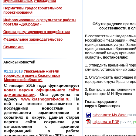
муниципальных учреждений
Нормативы градостроительного
проектирования
Информирование о результатах работы
Об утверждении времен
портала «Добродел»
собственности, в с
Оценка регулирующего воздействия
В соответствии с Федеральн
Федеральнoe законодательство
Российской Федерации», Фед
муниципальных услуг», Зако
Символика
муниципальных образований 
полномочий между органами 
области»,
постановляю:
Анонсы новостей
1. Утвердить временный пор
случаях, установленных зак
01.12.2018
Уважаемые жители
городского округа Красногорск
2. Опубликовать настоящее 
Московской области!
городского округа Красногорс
С января 2016 года функционирует
3. Контроль за выполнением
новая версия официального сайта
Красногорск М.Н.Шувалова.
администрации
. Она доступна по
адресу
www.krasnogorsk-adm.ru
. На
Глава городского
ней вы можете ознакомится с
округа Красногорск
последними новостями о
деятельности администрации и
в формате Ms Word
[20 K
событиях в округе. Данная старая
версия сайта сохранена для
в формате PDF
[177 Kb]
[
ознакомления с архивной
информацией о работе
администрации с 2006 по 2015 годы.