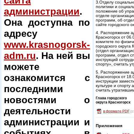
сайта
3.Отделу социаль
политики и социал
администрации
.
положение об упра
отделе организаци
Она доступна по
программ, об отде
сайте городского о
адресу
4. Распоряжение а
Красногорск от 06
www.krasnogorsk-
комитете по физич
городского округа 
(отдел организаци
adm.ru
. На ней вы
программ, отдел с
инструкций сотрудн
можете
спорту», считать у
5. Распоряжение а
ознакомится с
Красногорск от 18
инструкции замест
последними
культуре и спорту 
считать утратившим
новостями о
Глава городского
округа Красногорск
деятельности
в формате PDF
[1
администрации и
Приложения
событиях в