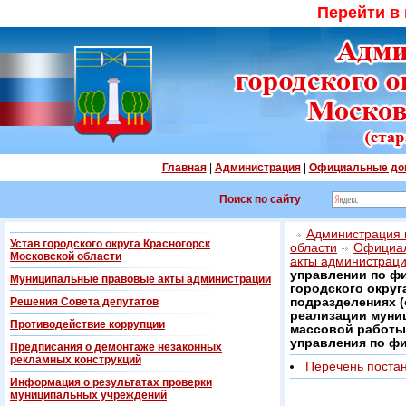
Перейти в
Главная
|
Администрация
|
Официальные до
Поиск по сайту
Администрация г
Устав городского округа Красногорск
области
Официал
Московской области
акты администрац
управлении по фи
Муниципальные правовые акты администрации
городского округ
Решения Совета депутатов
подразделениях (
реализации муни
Противодействие коррупции
массовой работы
управления по фи
Предписания о демонтаже незаконных
рекламных конструкций
Перечень поста
Информация о результатах проверки
муниципальных учреждений