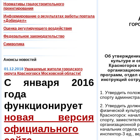
Нормативы градостроительного
проектирования
Информирование о результатах работы портала
«Добродел»
ГОР
Оценка регулирующего воздействия
Федеральнoe законодательство
Символика
Об утверждени
Анонсы новостей
культуре и 
Красногорск 
01.12.2018
Уважаемые жители городского
организацион
округа Красногорск Московской области!
программ, отдел
С января 2016
инструкций сотр
года
1. Утвердить поло
спорту администрац
функционирует
2. Утвердить долж
физической культур
новая версия
Красногорск: нача
спорту, заместите
организационной р
официального
начальник отдела 
инспектор-3 ед., в