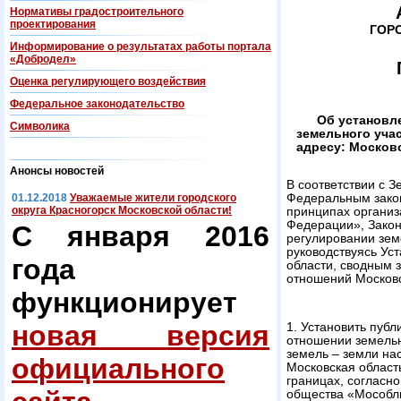
Нормативы градостроительного
проектирования
ГОР
Информирование о результатах работы портала
«Добродел»
Оценка регулирующего воздействия
Федеральнoe законодательство
Об установл
Символика
земельного уча
адресу: Московс
Анонсы новостей
В соответствии с 
01.12.2018
Уважаемые жители городского
Федеральным зако
округа Красногорск Московской области!
принципах организ
Федерации», Зако
С января 2016
регулировании зем
руководствуясь Уст
года
области, сводным
отношений Московс
функционирует
новая версия
1. Установить публ
отношении земельн
земель – земли на
официального
Московская область
границах, согласн
общества «Мособл