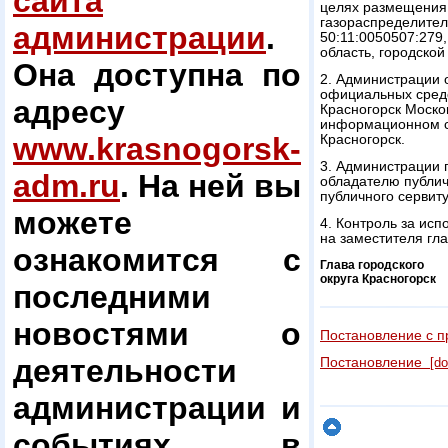
сайта
целях размещения 
газораспределител
администрации
.
50:11:0050507:279
область, городской 
Она доступна по
2. Администрации 
официальных средс
адресу
Красногорск Моско
информационном са
www.krasnogorsk-
Красногорск.
3. Администрации г
adm.ru
. На ней вы
обладателю публич
публичного сервиту
можете
4. Контроль за ис
на заместителя гл
ознакомится с
Глава городского
округа Красногорск
последними
новостями о
Постановление с 
деятельности
Постановление
[do
администрации и
событиях в