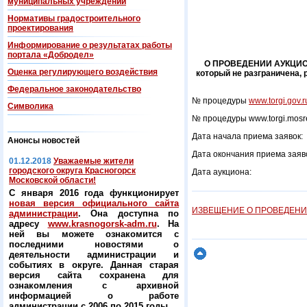
муниципальных учреждений
Нормативы градостроительного
проектирования
Информирование о результатах работы
портала «Добродел»
О ПРОВЕДЕНИИ АУКЦИОНА 
Оценка регулирующего воздействия
который не разграничена, 
Федеральнoe законодательство
№ процедуры
www.torgi.gov.r
Символика
№ процедуры www.torgi.mo
Дата начала приема з
Анонсы новостей
Дата окончания приема з
01.12.2018
Уважаемые жители
городского округа Красногорск
Дата аукцио
Московской области!
С января 2016 года функционирует
новая версия официального сайта
ИЗВЕЩЕНИЕ О ПРОВЕДЕН
администрации
. Она доступна по
адресу
www.krasnogorsk-adm.ru
. На
ней вы можете ознакомится с
последними новостями о
деятельности администрации и
событиях в округе. Данная старая
версия сайта сохранена для
ознакомления с архивной
информацией о работе
администрации с 2006 по 2015 годы.