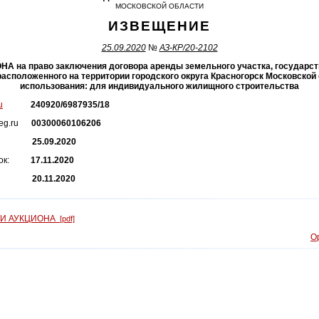
МОСКОВСКОЙ ОБЛАСТИ
ИЗВЕЩЕНИЕ
25.09.2020
№
АЗ-КР/20-2102
на право заключения договора аренды земельного участка, государст
расположенного на территории городского округа Красногорск Московской
использования: для индивидуального жилищного строительства
u
240920/6987935/18
sreg.ru
00300060106206
аявок:
25.09.2020
аявок:
17.11.2020
на:
20.11.2020
ИИ АУКЦИОНА
[pdf]
О