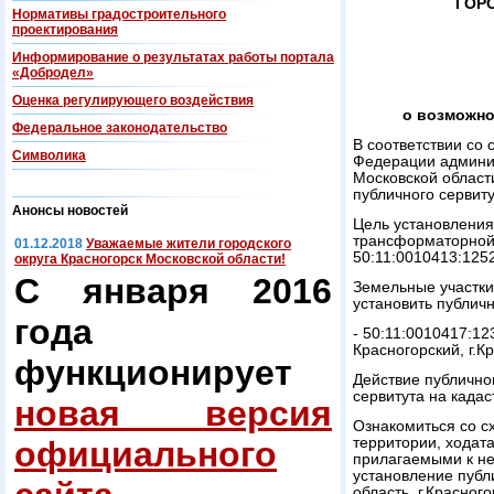
ГОР
Нормативы градостроительного
проектирования
Информирование о результатах работы портала
«Добродел»
Оценка регулирующего воздействия
о возможно
Федеральнoe законодательство
В соответствии со 
Символика
Федерации админис
Московской област
публичного сервиту
Анонсы новостей
Цель установления
трансформаторной
01.12.2018
Уважаемые жители городского
50:11:0010413:1252
округа Красногорск Московской области!
С января 2016
Земельные участки
установить публичн
года
- 50:11:0010417:12
Красногорский, г.К
функционирует
Действие публично
сервитута на када
новая версия
Ознакомиться со с
официального
территории, ходат
прилагаемыми к н
установление публ
область, г.Красног