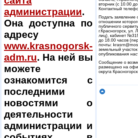
сайта
вторник (с 10.00 до
администрации
.
Контактный телефо
Подать заявление о
Она доступна по
отношении которог
публичного сервиту
г.Красногорск, ул.
адресу
лиц), кабинет №31
до 18.00 часов (пе
www.krasnogorsk-
почты: krasrn@mos
земельный участок
adm.ru
. На ней вы
опубликования нас
Сообщение о возмо
можете
размещено на офи
округа Красногорск
ознакомится с
последними
новостями о
деятельности
администрации и
событиях в