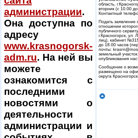
сайта
область, г.Красног
администрации
.
вторник (с 10.00 до
Контактный телефо
Она доступна по
Подать заявление о
отношении которог
публичного сервиту
адресу
г.Красногорск, ул.
лиц), кабинет №31
www.krasnogorsk-
до 18.00 часов (пе
почты: krasrn@mos
adm.ru
. На ней вы
земельный участок
опубликования нас
можете
Сообщение о возмо
размещено на офи
округа Красногорск
ознакомится с
последними
новостями о
деятельности
администрации и
событиях в