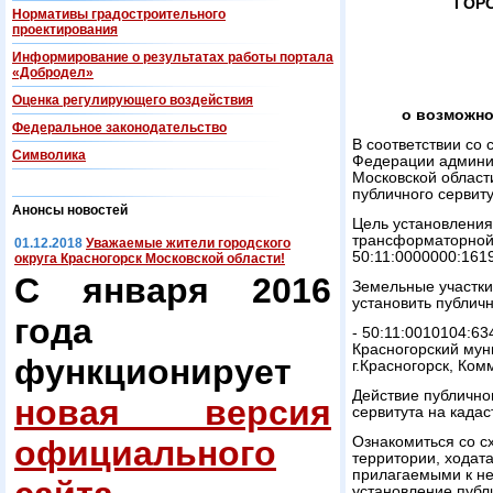
ГОР
Нормативы градостроительного
проектирования
Информирование о результатах работы портала
«Добродел»
Оценка регулирующего воздействия
о возможно
Федеральнoe законодательство
В соответствии со 
Символика
Федерации админис
Московской област
публичного сервиту
Анонсы новостей
Цель установления
трансформаторной
01.12.2018
Уважаемые жители городского
50:11:0000000:161
округа Красногорск Московской области!
С января 2016
Земельные участки
установить публичн
года
- 50:11:0010104:63
Красногорский мун
функционирует
г.Красногорск, Ком
Действие публично
новая версия
сервитута на када
официального
Ознакомиться со с
территории, ходат
прилагаемыми к н
установление публ