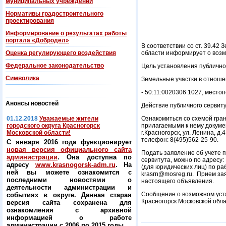
муниципальных учреждений
Нормативы градостроительного
проектирования
Информирование о результатах работы
портала «Добродел»
В соответствии со ст. 39.42
Оценка регулирующего воздействия
области информирует о возм
Федеральнoe законодательство
Цель установления публичног
Символика
Земельные участки в отноше
- 50:11:0020306:1027, место
Анонсы новостей
Действие публичного сервиту
01.12.2018
Уважаемые жители
Ознакомиться со схемой гран
городского округа Красногорск
прилагаемыми к нему докуме
Московской области!
г.Красногорск, ул. Ленина, д.
телефон: 8(495)562-25-90.
С января 2016 года функционирует
новая версия официального сайта
Подать заявление об учете п
администрации
. Она доступна по
сервитута, можно по адресу: 
адресу
www.krasnogorsk-adm.ru
. На
(для юридических лиц) по раб
ней вы можете ознакомится с
krasrn@mosreg.ru. Прием зая
последними новостями о
настоящего объявления.
деятельности администрации и
Сообщение о возможном уста
событиях в округе. Данная старая
Красногорск Московской облас
версия сайта сохранена для
ознакомления с архивной
информацией о работе
администрации с 2006 по 2015 годы.