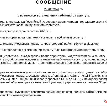
СООБЩЕНИЕ
24.09.2020
№
о возможном установлении публичного сервитута
 Земельного кодекса Российской Федерации администрация городского округа 
ожном установлении публичного сервитута.
о сервитута: строительство КЛ-10кВ.
нии, которых предполагается установить публичный сервитут:
положение: Московская область, Красногорский район, вблизи д.Марьино.
та определено в схеме границ сервитута на кадастровом плане территории.
иц сервитута на кадастровом плане территории, ходатайством об установлен
нтами, обосновывающими установление публичного сервитута, можно по адре
4, каб.219. Приемный день – вторник (с 10.00 до 17.00 часов, перерыв с 13.00 
рав на земельный участок, в отношении которого поступило ходатайство об 
Московская область, г.Красногорск, ул. Ленина, д.4, кабинет № 114 (для физи
очим дням с 9.00 до 18.00 часов (перерыв с 13.00 до 14.00) и по адресу элек
влений об учете прав на земельный участок осуществляется в течение 30 дн
новлении публичного сервитута размещено на официальном сайте Админист
ти https://krasnogorsk-adm.ru».
О