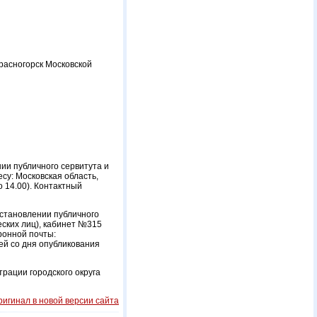
Красногорск Московской
ии публичного сервитута и
су: Московская область,
до 14.00). Контактный
установлении публичного
ческих лиц), кабинет №315
тронной почты:
ей со дня опубликования
рации городского округа
ригинал в новой версии сайта