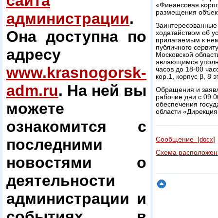
сайта
«Финансовая корп
размещения объек
администрации
.
Заинтересованные 
Она доступна по
ходатайством об у
прилагаемым к не
публичного сервит
адресу
Московской област
являющимся уполно
www.krasnogorsk-
часов до 18-00 часо
кор.1, корпус β, 8 
adm.ru
. На ней вы
Обращения и заяв
рабочие дни с 09.0
можете
обеспечения госуд
области «Дирекция 
ознакомится с
последними
Сообщение
[docx]
Схема расположен
новостями о
деятельности
администрации и
событиях в