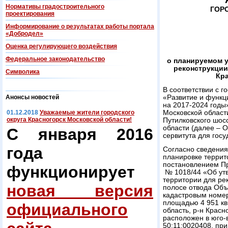
Нормативы градостроительного
ГОР
проектирования
Информирование о результатах работы портала
«Добродел»
Оценка регулирующего воздействия
Федеральнoe законодательство
о планируемом у
реконструкции
Символика
Кр
В соответствии с 
Анонсы новостей
«Развитие и функц
на 2017-2024 годы
01.12.2018
Уважаемые жители городского
Московской области
округа Красногорск Московской области!
Путилковского шос
области (далее – 
С января 2016
сервитута для гос
года
Согласно сведения
планировке террит
постановлением Пр
функционирует
№ 1018/44 «Об ут
территории для ре
новая версия
полосе отвода Объе
кадастровым номе
площадью 4 951 кв
официального
область, р-н Красн
расположен в юго-
50:11:0020408, пр