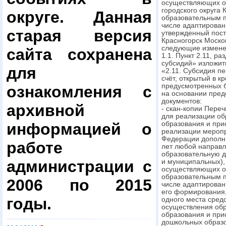
осуществляющих об
городского округа 
округе. Данная
образовательным п
числе адаптирован
старая версия
утвержденный пост
Красногорск Москов
следующие измене
сайта сохранена
1.1. Пункт 2.11, р
субсидий» изложит
для
«2.11. Субсидия п
счёт, открытый в к
предусмотренных 
ознакомления с
на основании пре
документов:
архивной
- скан-копии Пере
для реализации об
информацией о
образования и при
реализации меропр
Федерации дополни
работе
лет любой направл
образовательную д
администрации с
и муниципальных),
осуществляющих о
образовательным п
2006 по 2015
числе адаптирован
его формирования,
годы.
одного места сред
осуществления об
образования и при
дошкольных образо