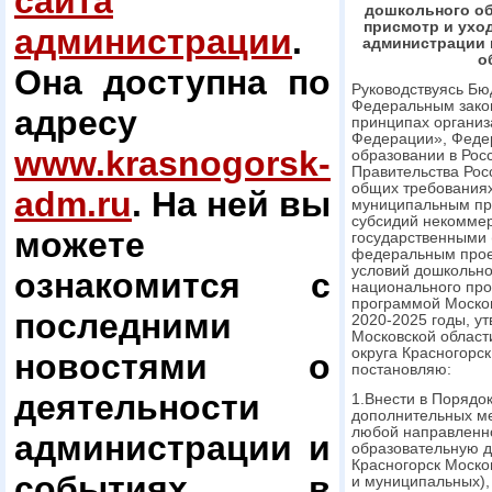
сайта
дошкольного об
присмотр и ухо
администрации
.
администрации 
о
Она доступна по
Руководствуясь Бю
Федеральным зако
адресу
принципах организ
Федерации», Феде
www.krasnogorsk-
образовании в Рос
Правительства Рос
общих требованиях
adm.ru
. На ней вы
муниципальным пр
субсидий некомме
можете
государственными
федеральным проек
условий дошкольног
ознакомится с
национального про
программой Моско
последними
2020-2025 годы, у
Московской области
округа Красногорск
новостями о
постановляю:
деятельности
1.Внести в Порядо
дополнительных мес
любой направленно
администрации и
образовательную д
Красногорск Моско
событиях в
и муниципальных),