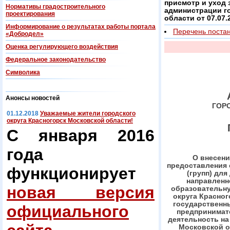
присмотр и уход 
Нормативы градостроительного
администрации г
проектирования
области от 07.07.
Информирование о результатах работы портала
Перечень поста
«Добродел»
Оценка регулирующего воздействия
Федеральнoe законодательство
Символика
Анонсы новостей
ГОР
01.12.2018
Уважаемые жители городского
округа Красногорск Московской области!
С января 2016
года
О внесени
предоставления 
функционирует
(групп) для
направленн
новая версия
образовательну
округа Красног
государственн
официального
предпринимат
деятельность на
Московской о