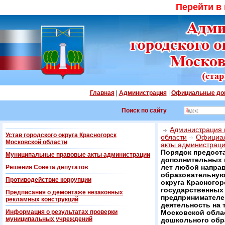
Перейти в
Главная
|
Администрация
|
Официальные до
Поиск по сайту
Администрация г
Устав городского округа Красногорск
области
Официал
Московской области
акты администрац
Порядок предост
Муниципальные правовые акты администрации
дополнительных ме
Решения Совета депутатов
лет любой напра
образовательную
Противодействие коррупции
округа Красногор
государственных
Предписания о демонтаже незаконных
предпринимателе
рекламных конструкций
деятельность на 
Информация о результатах проверки
Московской обла
муниципальных учреждений
дошкольного обра