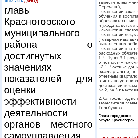
30.04.2016
Доклад
заместителем мини
главы
Перечень);
- скан-копии закл
обучения и воспит
Красногорского
образовательных п
и ухода за детьми 
муниципального
- скан-копии счето
- скан-копии доку
(товарная накладна
района о
выполненных работ 
- скан-копии плат
достигнутых
расходных обязате
1.2. Пункт 3.1 раз
отчетности» излож
значениях
«3.1. Частные дош
ежеквартально, не 
показателей для
отчетным квартало
отчеты по установ
достижении показа
оценки
№ 2, № 3 к настоя
эффективности
2.Контроль над ис
заместителя главы
Тельбухова.
деятельности
Глава городского
округа Красногорск
органов местного
самоуправления
Постановление
[pd