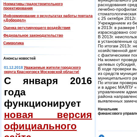
муниципального ра
Нормативы градостроительного
расходования сре
проектирования
лечебно-профилак
стоматологическая
Информирование о результатах работы портала
с 25 октября 2012г.
«Добродел»
Учреждением из бю
в 2013г. в размере 
Оценка регулирующего воздействия
израсходовано соот
Федеральнoe законодательство
В 2013г. неисполь
в установленные с
Символика
По итогам 2013г. 
хозяйственной дея
с фактическими пок
Анонсы новостей
На момент проведе
целевых субсидий, 
01.12.2018
Уважаемые жители городского
В ходе проверки в
округа Красногорск Московской области!
из средств муници
С января 2016
муниципального р
По итогам проверк
и в адрес МАЛПУ 
года
управлением админ
района направлено
функционирует
выявленных замеч
Начальник
новая версия
финансового управл
официального