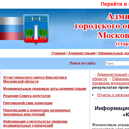
Перейти в
Главная
|
Администрация
|
Официальные до
Поиск по сайту
Администрация г
Устав городского округа Красногорск
области
Официал
Московской области
проверки муницип
результатах про
Муниципальные правовые акты администрации
Отчеты о резуль
Решения Совета депутатов
Противодействие коррупции
Информация
Предписания о демонтаже незаконных
«К
рекламных конструкций
Информация о результатах проверки
Финансовым управ
муниципальных учреждений