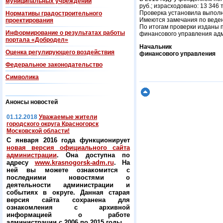
муниципальных учреждений
руб.; израсходовано: 13 346 т
Проверка установила выполн
Нормативы градостроительного
Имеются замечания по веден
проектирования
По итогам проверки изданы 
Информирование о результатах работы
финансового управления адм
портала «Добродел»
Начальник
Оценка регулирующего воздействия
финансового управления
Федеральнoe законодательство
Символика
Анонсы новостей
01.12.2018
Уважаемые жители
городского округа Красногорск
Московской области!
С января 2016 года функционирует
новая версия официального сайта
администрации
. Она доступна по
адресу
www.krasnogorsk-adm.ru
. На
ней вы можете ознакомится с
последними новостями о
деятельности администрации и
событиях в округе. Данная старая
версия сайта сохранена для
ознакомления с архивной
информацией о работе
администрации с 2006 по 2015 годы.