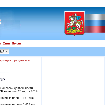
ы
|
Фото
|
Видео
рмация о результатах
ШОР
инансовой деятельности
 за период 20 марта 2012г.
 на иные цели — 971 тыс.
 на иные цели — 1 424 тыс.