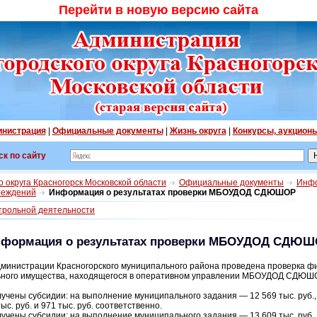
Перейти в новую версию сайта
нистрация
|
Официальные документы
|
Жизнь округа
|
Конкурсы, аукцион
ск по сайту
 округа Красногорск Московской области
Официальные документы
Инфо
реждений
Информация о результатах проверки МБОУДОД СДЮШОР
нтрольной деятельности
формация о результатах проверки МБОУДОД СДЮ
министрации Красногорского муниципального района проведена проверка ф
ьного имущества, находящегося в оперативном управлении МБОУДОД СДЮШОР
учены субсидии: на выполнение муниципального задания — 12 569 тыс. руб.,
ыс. руб. и 971 тыс. руб. соответственно.
учены субсидии: на выполнение муниципального задания — 13 609 тыс. руб.,