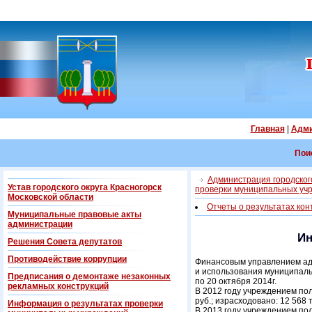
Главная
|
Адми
Пои
Администрация городского
Устав городского округа Красногорск
проверки муниципальных уч
Московской области
Отчеты о результатах ко
Муниципальные правовые акты
администрации
Ин
Решения Совета депутатов
Противодействие коррупции
Финансовым управлением ад
и использования муниципал
Предписания о демонтаже незаконных
по 20 октября 2014г.
рекламных конструкций
В 2012 году учреждением пол
руб.; израсходовано: 12 568 т
Информация о результатах проверки
В 2013 году учреждением пол