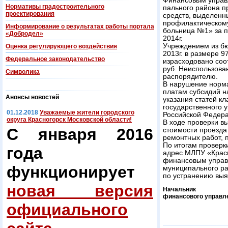
Финансовым управ
Нормативы градостроительного
пального района п
проектирования
средств, выде­лен
профилактическому
Информирование о результатах работы портала
больница №1» за п
«Добродел»
2014г.
Учреждением из бю
Оценка регулирующего воздействия
2013г. в размере 97
Федеральнoe законодательство
израсходовано соот
руб. Неиспользова
Символика
распорядителю.
В нарушение норма
платам субсидий 
Анонсы новостей
указания статей к
государственного 
01.12.2018
Уважаемые жители городского
Российской Федера
округа Красногорск Московской области!
В ходе проверки в
С января 2016
стоимо­сти проезд
ремонтных работ, 
По итогам проверк
года
адрес МЛПУ «Крас
финансовым управ
функционирует
муниципального ра
по устранению выя
новая версия
Начальник
финансового управл
официального