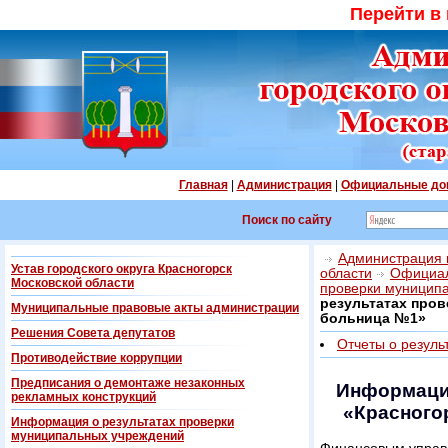
Перейти в
Главная
|
Администрация
|
Официальные до
Поиск по сайту
Администрация г
Устав городского округа Красногорск
области
Официал
Московской области
проверки муницип
результатах пров
Муниципальные правовые акты администрации
больница №1»
Решения Совета депутатов
Отчеты о резуль
Противодействие коррупции
Предписания о демонтаже незаконных
Информация
рекламных конструкций
«Красного
Информация о результатах проверки
муниципальных учреждений