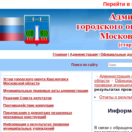
Перейти в
Главная
|
Администрация
|
Официальные до
Поиск по сайту
Администрация г
Устав городского округа Красногорск
области
Официал
Московской области
проверки муницип
результатах пр
Муниципальные правовые акты администрации
Отчеты о резуль
Решения Совета депутатов
Противодействие коррупции
Информа
Предписания о демонтаже незаконных
рекламных конструкций
Информация о результатах проверки
В связи с обращ
муниципальных учреждений