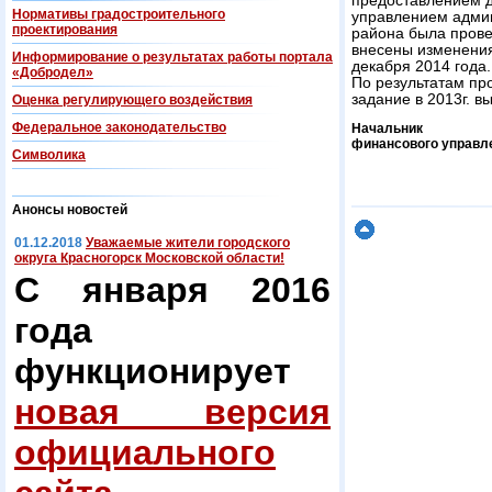
предоставлением 
Нормативы градостроительного
управлением админ
проектирования
района была пров
внесены изменени
Информирование о результатах работы портала
декабря 2014 года.
«Добродел»
По результатам пр
задание в 2013г. 
Оценка регулирующего воздействия
Федеральнoe законодательство
Начальник
финансового управл
Символика
Анонсы новостей
01.12.2018
Уважаемые жители городского
округа Красногорск Московской области!
С января 2016
года
функционирует
новая версия
официального