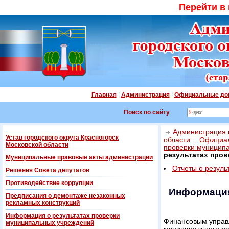
Перейти в
Главная
|
Администрация
|
Официальные до
Поиск по сайту
Администрация г
Устав городского округа Красногорск
области
Официал
Московской области
проверки муницип
результатах про
Муниципальные правовые акты администрации
Отчеты о резуль
Решения Совета депутатов
Противодействие коррупции
Информация
Предписания о демонтаже незаконных
рекламных конструкций
Информация о результатах проверки
Финансовым управ
муниципальных учреждений