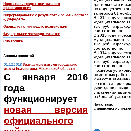
муниципального р
Нормативы градостроительного
деятельности и ис
проектирования
находящегося в о
за период 01 ноябр
Информирование о результатах работы портала
В 2012 году учреж
«Добродел»
муниципального зад
тыс. руб.; израсход
Оценка регулирующего воздействия
соответственно.
Федеральнoe законодательство
В 2013 году учреж
муниципального зад
Символика
тыс. руб.; израсход
соответственно.
В 2014 году учреж
Анонсы новостей
муниципального зад
тыс. руб.; израсход
01.12.2018
Уважаемые жители городского
соответственно.
округа Красногорск Московской области!
Проверка установ
С января 2016
ремонтных работ.
Имеются замечания
По итогам проверк
года
учреждению выдан
управления админи
функционирует
района об устране
Начальник
новая версия
финансового управл
официального