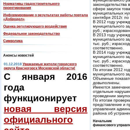
муниципального р
Нормативы градостроительного
законодательства 
проектирования
сфере закупок това
муниципальных нуж
Информирование о результатах работы портала
сентября 2012г. п
«Добродел»
В 2012 году учреж
муниципального зад
Оценка регулирующего воздействия
руб.; израсходовано
Федеральнoe законодательство
В 2013 году учреж
муниципального зад
Символика
тыс. руб.; израсход
соответственно.
В 2014 году учреж
Анонсы новостей
муниципального зад
тыс. руб.; израсход
01.12.2018
Уважаемые жители городского
соответственно.
округа Красногорск Московской области!
По итогам 2012 го
С января 2016
муниципального з
Объемные показате
довыполнены.
года
Имеются замечания
отдельные нарушен
функционирует
проведении закупо
По итогам проверк
представление и п
новая версия
управления админи
района об устране
официального
Начальник
финансового управл