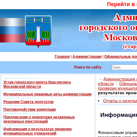
Перейти в
Главная
|
Администрация
|
Официальные до
Поиск по сайту
Администрация г
Устав городского округа Красногорск
области
Официал
Московской области
проверки муницип
результатах про
Муниципальные правовые акты администрации
Отчеты о резуль
Решения Совета депутатов
Противодействие коррупции
Информация
Предписания о демонтаже незаконных
рекламных конструкций
Информация о результатах проверки
Финансовым управ
муниципальных учреждений