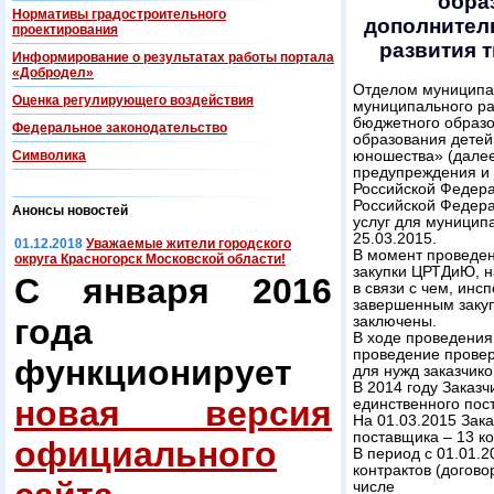
обра
Нормативы градостроительного
дополнител
проектирования
развития 
Информирование о результатах работы портала
«Добродел»
Отделом муниципал
Оценка регулирующего воздействия
муниципального р
бюджетного образо
Федеральнoe законодательство
образования детей
Символика
юношества» (далее
предупреждения и 
Российской Федера
Российской Федера
Анонсы новостей
услуг для муницип
25.03.2015.
01.12.2018
Уважаемые жители городского
В момент проведен
округа Красногорск Московской области!
закупки ЦРТДиЮ, н
С января 2016
в связи с чем, инс
завершенным закуп
года
заключены.
В ходе проведения
проведение прове
функционирует
для нужд заказчик
В 2014 году Заказч
новая версия
единственного пост
На 01.03.2015 Зак
поставщика – 13 ко
официального
В период с 01.01.2
контрактов (догово
числе