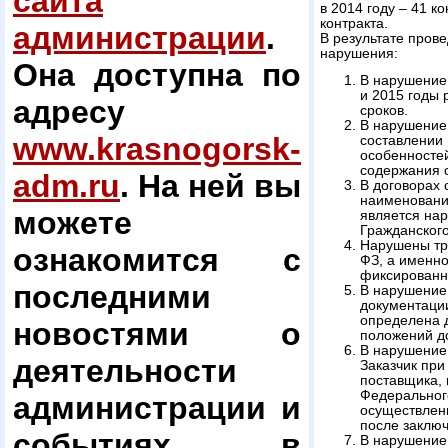
сайта
в 2014 году – 41 к
контракта.
администрации
.
В результате пров
нарушения:
Она доступна по
В нарушение
и 2015 годы
адресу
сроков.
В нарушение 
www.krasnogorsk-
составлении
особенносте
содержания 
adm.ru
. На ней вы
В договорах 
наименование
можете
является нар
Гражданского
Нарушены тр
ознакомится с
ФЗ, а именно
фиксированн
последними
В нарушение 
документации
определена 
новостями о
положений д
В нарушение 
деятельности
Заказчик при
поставщика, 
Федеральног
администрации и
осуществлен
после заключ
событиях в
В нарушение