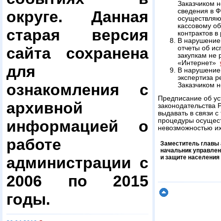
Заказчиком 
сведения в Ф
округе. Данная
осуществляю
кассовому о
старая версия
контрактов в
В нарушение 
сайта сохранена
отчеты об ис
закупкам не
«Интернет»
для
В нарушение 
экспертиза р
ознакомления с
Заказчиком н
Предписание об у
архивной
законодательства 
выдавать в связи 
процедуры осуществ
информацией о
невозможностью их
работе
Заместитель главы 
начальник управлен
администрации с
и защите населения
2006 по 2015
годы.