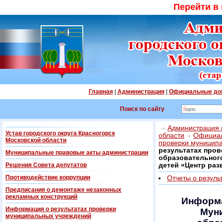
Перейти в
Главная
|
Администрация
|
Официальные до
Поиск по сайту
Администрация г
Устав городского округа Красногорск
области
Официал
Московской области
проверки муницип
результатах про
Муниципальные правовые акты администрации
образовательног
Решения Совета депутатов
детей «Центр раз
Противодействие коррупции
Отчеты о резуль
Предписания о демонтаже незаконных
рекламных конструкций
Информа
Информация о результатах проверки
Мун
муниципальных учреждений