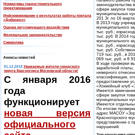
пального района п
Нормативы градостроительного
законодательства 
проектирования
сфере закупок това
муниципальных ну
Информирование о результатах работы портала
201 Зг. по 16 марта
«Добродел»
В 2013 году учреж
муниципального зад
Оценка регулирующего воздействия
тыс. руб.; израсхо
Федеральнoe законодательство
тыс. руб. В 2014 г
муниципального зад
Символика
тыс. руб.; израсхо
тыс. руб. Собствен
719 тыс. руб., в 20
Анонсы новостей
069 тыс. руб. и 8 9
В ходе проверки в
01.12.2018
Уважаемые жители городского
заработной платы,
округа Красногорск Московской области!
неверного отнесен
С января 2016
классификации, от
предоставление ус
«Хоккейный клуб «
года
Имеется замечание
сфере закупок това
функционирует
муниципальных ну
Имеются отдельные
По итогам проверк
новая версия
адрес МАСОУ «Зор
Красногорского му
официального
представление о п
нарушений.
Зам.начальника упра