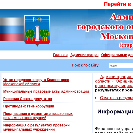
Перейти в
Главная
|
Администрация
|
Официальные до
Поиск по сайту
Администрация г
Устав городского округа Красногорск
области
Официал
Московской области
проверки муницип
результатах про
Муниципальные правовые акты администрации
Отчеты о резуль
Решения Совета депутатов
Противодействие коррупции
Информация
Предписания о демонтаже незаконных
рекламных конструкций
Информация о результатах проверки
Финансовым управ
муниципальных учреждений