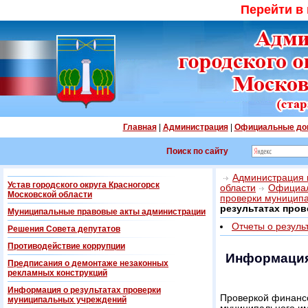
Перейти в
Главная
|
Администрация
|
Официальные до
Поиск по сайту
Администрация г
Устав городского округа Красногорск
области
Официал
Московской области
проверки муницип
результатах про
Муниципальные правовые акты администрации
Отчеты о резуль
Решения Совета депутатов
Противодействие коррупции
Информация
Предписания о демонтаже незаконных
рекламных конструкций
Информация о результатах проверки
Проверкой финансо
муниципальных учреждений