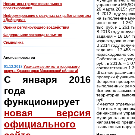
муниципального им
Нормативы градостроительного
управлении МБДОУ 
проектирования
26 марта 2015г. у
В 2012 году учреж
Информирование о результатах работы портала
на выполнение муни
«Добродел»
иные цели – 1 267 
тыс. руб. и 1 261 ты
Оценка регулирующего воздействия
В 2013 году получ
Федеральнoe законодательство
задания – 16 164 ты
израсходовано соот
Символика
В 2014 году получ
задания – 17 453 ты
израсходовано соот
Анонсы новостей
Собственные доходы
руб., в 2013г. – 1 0
01.12.2018
Уважаемые жители городского
соответственно 1 39
округа Красногорск Московской области!
Штатное расписани
С января 2016
проверки функцион
Во время проверк
выполненных ремо
года
Выявлено завышен
территории выпол
функционирует
руб.
Имеются отдельные
По итогам проверк
новая версия
финансовым управ
муниципального р
официального
направлено предп
выявленных наруш
Начальник