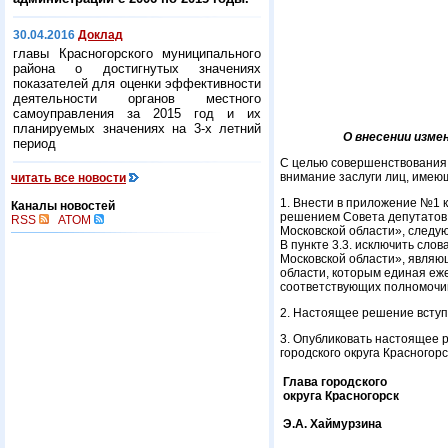
30.04.2016
Доклад
главы Красногорского муниципального
района о достигнутых значениях
показателей для оценки эффективности
деятельности органов местного
самоуправления за 2015 год и их
планируемых значениях на 3-х летний
О внесении измен
период
С целью совершенствования 
внимание заслуги лиц, имею
читать все новости
1. Внести в приложение №1 
Каналы новостей
решением Совета депутатов 
RSS
ATOM
Московской области», следу
В пункте 3.3. исключить сло
Московской области», являю
области, которым единая еж
соответствующих полномочий
2. Настоящее решение вступа
3. Опубликовать настоящее 
городского округа Красногорс
Глава городского
округа Красногорск
Э.А. Хаймурзина