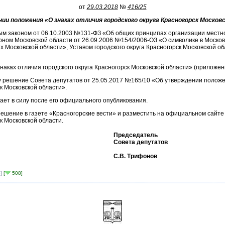
от
29.03.2018
№
416/25
ии положения «О знаках отличия городского округа Красногорск Москов
ым законом от 06.10.2003 №131-ФЗ «Об общих принципах организации местн
оном Московской области от 26.09.2006 №154/2006-ОЗ «О символике в Москов
Московской области», Уставом городского округа Красногорск Московской об
наках отличия городского округа Красногорск Московской области» (приложен
у решение Совета депутатов от 25.05.2017 №165/10 «Об утверждении положе
ск Московской области».
ает в силу после его официального опубликования.
решение в газете «Красногорские вести» и разместить на официальном сайте
к Московской области.
Председатель
Совета депутатов
С.В. Трифонов
]
[
508]