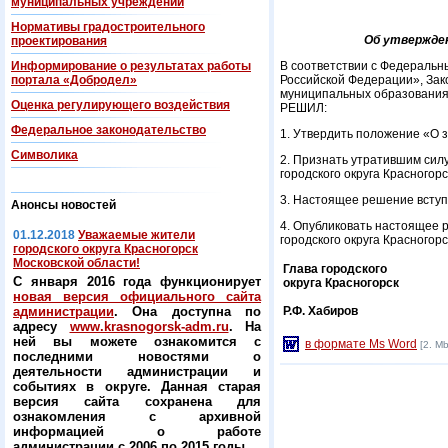
муниципальных учреждений
Нормативы градостроительного
Об утвержден
проектирования
Информирование о результатах работы
В соответствии с Федеральн
портала «Добродел»
Российской Федерации», Зак
муниципальных образованиях 
Оценка регулирующего воздействия
РЕШИЛ:
Федеральнoe законодательство
1. Утвердить положение «О з
Символика
2. Признать утратившим сил
городского округа Красногор
3. Настоящее решение вступ
Анонсы новостей
4. Опубликовать настоящее 
01.12.2018
Уважаемые жители
городского округа Красногорс
городского округа Красногорск
Московской области!
Глава городского
С января 2016 года функционирует
округа Красногорск
новая версия официального сайта
администрации
. Она доступна по
Р.Ф. Хабиров
адресу
www.krasnogorsk-adm.ru
. На
ней вы можете ознакомится с
в формате Ms Word
[2. Mb
последними новостями о
деятельности администрации и
событиях в округе. Данная старая
версия сайта сохранена для
ознакомления с архивной
информацией о работе
администрации с 2006 по 2015 годы.