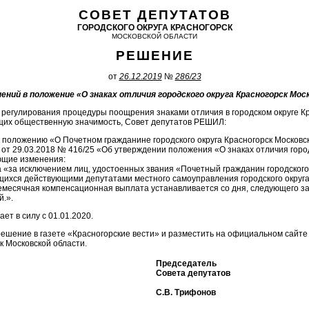
СОВЕТ ДЕПУТАТОВ
ГОРОДСКОГО ОКРУГА КРАСНОГОРСК
МОСКОВСКОЙ ОБЛАСТИ
РЕШЕНИЕ
от
26.12.2019
№
286/23
ений в положение «О знаках отличия городского округа Красногорск Мо
регулирования процедуры поощрения знаками отличия в городском округе Кр
щих общественную значимость, Совет депутатов РЕШИЛ:
к положению «О Почетном гражданине городского округа Красногорск Московс
от 29.03.2018 № 416/25 «Об утверждении положения «О знаках отличия город
ющие изменения:
ва «за исключением лиц, удостоенных звания «Почетный гражданин городского
щихся действующими депутатами местного самоуправления городского округа
емесячная компенсационная выплата устанавливается со дня, следующего з
.».
ет в силу с 01.01.2020.
решение в газете «Красногорские вести» и разместить на официальном сайте
к Московской области.
Председатель
Совета депутатов
С.В. Трифонов