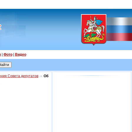
ы
|
Фото
|
Видео
ния Совета депутатов
Об