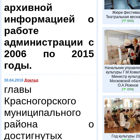
архивной
Жюри фестива
информацией о
Театральная весна
[
600]
работе
администрации с
2006 по 2015
годы.
Начальник управле
культуры Г.М.Кова
Министр культу
30.04.2016
Доклад
Московской обал
О.А.Рожнов
главы
[
659]
Красногорского
муниципального
района о
достигнутых
Год культуры 2