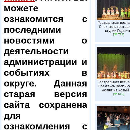
можете
ознакомится с
Театральная весна
последними
Спектакль театра
студии Роднич
[
794]
новостями о
деятельности
администрации и
событиях в
округе. Данная
Театральная весна
Спектакль Волк и 
козлят на новый
старая версия
[
610]
сайта сохранена
для
ознакомления с