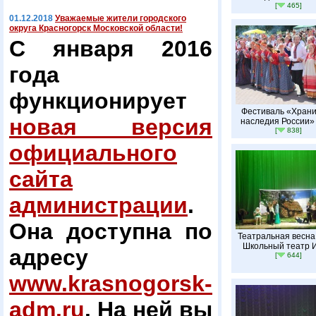
[
465]
01.12.2018
Уважаемые жители городского
округа Красногорск Московской области!
С января 2016
года
функционирует
Фестиваль «Хран
новая версия
наследия России»
[
838]
официального
сайта
администрации
.
Она доступна по
Театральная весна
Школьный театр 
адресу
[
644]
www.krasnogorsk-
adm.ru
. На ней вы