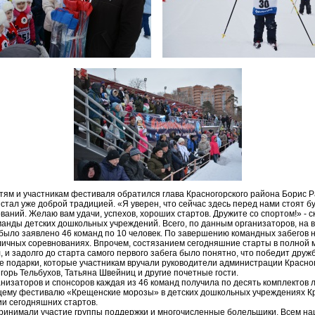
тям и участникам фестиваля обратился глава Красногорского района Борис Р
 стал уже доброй традицией. «Я уверен, что сейчас здесь перед нами стоят 
аний. Желаю вам удачи, успехов, хороших стартов. Дружите со спортом!» - с
анды детских дошкольных учреждений. Всего, по данным организаторов, на 
ыло заявлено 46 команд по 10 человек. По завершению командных забегов 
личных соревнованиях. Впрочем, состязанием сегодняшние старты в полной м
, и задолго до старта самого первого забега было понятно, что победит дру
 подарки, которые участникам вручали руководители администрации Красног
горь Тельбухов, Татьяна Швейниц и другие почетные гости.
ганизаторов и спонсоров каждая из 46 команд получила по десять комплектов л
щему фестивалю «Крещенские морозы» в детских дошкольных учреждениях Кр
ии сегодняшних стартов.
ринимали участие группы поддержки и многочисленные болельщики. Всем наш