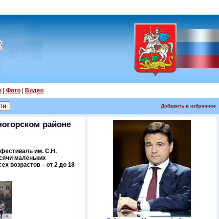
ы
|
Фото
|
Видео
Добавить в избранное
ногорском районе
фестиваль им. С.Н.
ысячи маленьких
ех возрастов – от 2 до 18