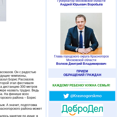
Губернатор Московской области
Андрей Юрьевич Воробьёв
Глава городского округа Красногорск
Московской области
Волков Дмитрий Владимирович
ПРИЕМ
ассказов. Он с радостью
ОБРАЩЕНИЙ ГРАЖДАН
будущие чемпионы,
казал Борис Рассказов.
второй этап фестиваля
КАЖДОМУ РЕБЕНКУ НУЖНА СЕМЬЯ!
на дистанцию 300 метров
ере назвать трудно. Ведь
жба. На финише всех
орского района – Борис
ыж. А значит, подготовка
асногорского района может
лось занятие по душе: в