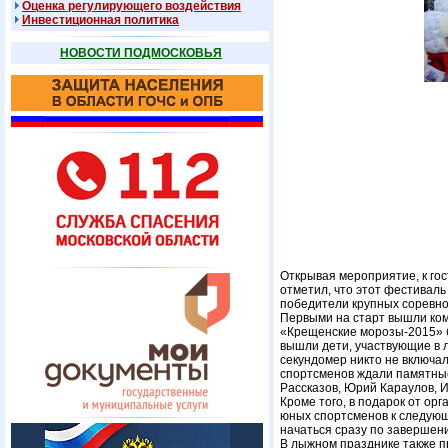
Оценка регулирующего воздействия
Инвестиционная политика
НОВОСТИ ПОДМОСКОВЬЯ
Открывая мероприятие, к гос
отметил, что этот фестиваль
победители крупных соревнов
Первыми на старт вышли ком
«Крещенские морозы-2015» б
вышли дети, участвующие в 
секундомер никто не включал
спортсменов ждали памятные
Рассказов, Юрий Караулов, И
Кроме того, в подарок от ор
юных спортсменов к следую
начаться сразу по завершен
В лыжном празднике также п