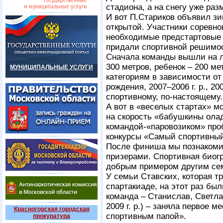
стадиона, а на снегу уже ра
И вот П.Стариков объявил з
открытой. Участники соревно
необходимые предстартовые 
придали спортивной решимо
Сначала команды вышли на л
300 метров, ребенок – 200 м
МУНИЦИПАЛЬНЫЕ УСЛУГИ
категориям в зависимости от
рождения, 2007–2006 г. р., 20
спортивному, по-настоящему.
А вот в «веселых стартах» м
на скорость «бабушкины ола
командой-«паровозиком» про
конкурсы «Самый спортивный
После финиша мы познакоми
призерами. Спортивная биог
добрым примером другим се
У семьи Ставских, которая т
спартакиаде, на этот раз б
команда – Станислав, Светла
2009 г. р.) – заняла первое 
Красногорская городская
спортивным папой».
прокуратура