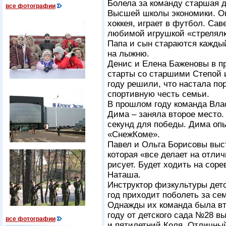
Болела за команду старшая д
все фотографии
Высшей школы экономики. Она
хоккея, играет в футбол. Сав
любимой игрушкой «стрелялк
Папа и сын стараются каждый
на лыжню.
Денис и Елена Баженовы в 
старты со старшими Степой 
году решили, что настала по
спортивную честь семьи.
В прошлом году команда Вла
Дима – заняла второе место. 
секунд для победы. Дима оп
«СнежКоме».
Павел и Ольга Борисовы выс
которая «все делает на отлич
рисует. Будет ходить на соре
Наташа.
Инструктор физкультуры детс
год приходит поболеть за се
Однажды их команда была вт
году от детского сада №28 
все фотографии
и пятилетний Коля. Отличный