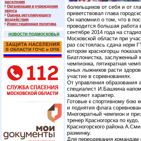
населения
Организации и учреждения
болельщиков от себя и от гл
округа
приветствовал глава городск
Оценка регулирующего
Он напомнил о том, что в пос
воздействия
Инвестиционная политика
проводится большая работа в
сентябре 2014 года на стади
НОВОСТИ ПОДМОСКОВЬЯ
Московской области при учас
раз состоялась сдача норм Г
котором красногорцы показал
Биатлонистка, заслуженный 
чемпионка, пятикратная чем
юных лыжников расти здоров
участие в соревнованиях.
От управления образования 
специалист И.Башкина напом
закаляют характер.
Готовые к спортивному бою 
и поднятия флага соревнован
Многократный чемпион и приз
тренер Красногорска по кудо
Красногорского района А.См
разминку.
Для переодевания командам