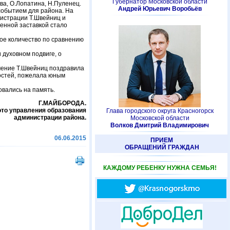
Губернатор Московской области
а, О.Лопатина, Н.Пуленец.
Андрей Юрьевич Воробьёв
событием для района. На
нистрации Т.Швейниц и
венной заставкой стало
ое количество по сравнению
 духовном подвиге, о
чение Т.Швейниц поздравила
ностей, пожелала юным
овались на память.
Г.МАЙБОРОДА.
то управления образования
Глава городского округа Красногорск
администрации района.
Московской области
Волков Дмитрий Владимирович
06.06.2015
ПРИЕМ
ОБРАЩЕНИЙ ГРАЖДАН
КАЖДОМУ РЕБЕНКУ НУЖНА СЕМЬЯ!