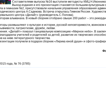
Составителями выпуска №16 выступили методисты КМЦ Н.Иконников
Выход издания и его презентация становятся большим культурным 
ла в гимназии №2, присутствовали начальник управления образования адми
тодического центра А.Садекова. Встреча открылась Гимном России. Художест
евального центра «Дилайт» (руководитель С.Попова).
вторам альманаха. В новый сборник отобрано свыше 200 работ – это рекордн
авторы размышляют о культуре и истории, русской неповторимости, воинском и
ывчивости, патриотизме, дружбе, любви.
нения. «Дилайт» показал танцевальную композицию «Мирное небо». В заклю
благодарила учителей и родителей за детей, развитие их творческих способ
в на ниве литературного творчества.
резентации получили в подарок сборник «Лирика юной души» и сфото-графир
Фо
2015 года, № 76 (3785)