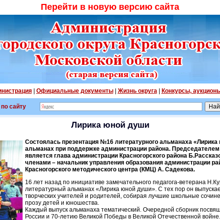
Перейти в новую версию сайта
нистрация
|
Официальные документы
|
Жизнь округа
|
Конкурсы, аукцион
 по сайту
Лирика юной души
Состоялась презентация №16 литературного альманаха «Лирика 
альманах при поддержке администрации района. Председателем
является глава администрации Красногорского района Б.Рассказ
членами – начальник управления образования администрации рай
Красногорского методического центра (КМЦ) А. Садекова.
16 лет назад по инициативе замечательного педагога-ветерана Н.Ку
литературный альманах «Лирика юной души». С тех пор он выпуска
творческих учителей и родителей, собирая лучшие школьные сочине
прозу детей и юношества.
Каждый выпуск альманаха тематический. Очередной сборник посвящ
России и 70-летию Великой Победы в Великой Отечественной войне