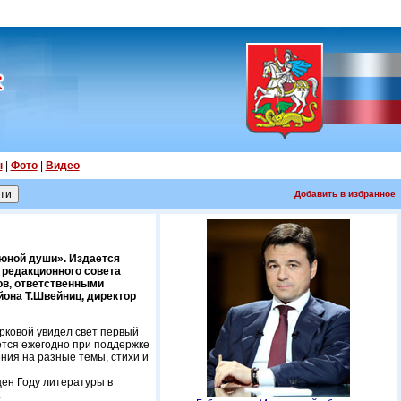
ы
|
Фото
|
Видео
Добавить в избранное
юной души». Издается
 редакционного совета
ов, ответственными
она Т.Швейниц, директор
рковой увидел свет первый
ется ежегодно при поддержке
ния на разные темы, стихи и
ен Году литературы в
.