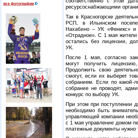
соответственно с этой дат
все фотографии
ресурсоснабжающими органи
Так в Красногорске деятель
РСП, в Ильинском поселе
Нахабино – УК «Феникс» и
«Отрадное». С 1 мая жители
остались без лицензии, до
УК.
После 1 мая, согласно зак
могут получить лицензию
Продолжить свою деятельн
смогут, если их выберет то
собранием. Если по какой-л
собрание не проводят, адм
конкурс по выбору УК.
При этом при поступлении д
необходимо быть внимател
управляющей компании необх
с 1 мая управление домом п
платежные документы нужно 