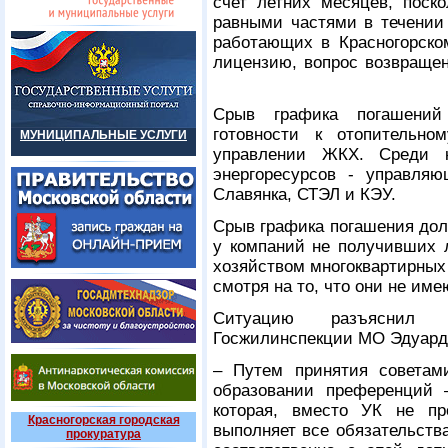
счет летних месяцев, поско
равными частями в течении 
работающих в Красногорско
лицензию, вопрос возвращен
Срыв графика погашений
готовности к отопительн
МУНИЦИПАЛЬНЫЕ УСЛУГИ
управлении ЖКХ. Среди к
энергоресурсов - управля
Славянка, СТЭЛ и КЭУ.
Срыв графика погашения дол
у компаний не получивших 
хозяйством многоквартирных 
смотря на то, что они не им
Ситуацию разъяснил п
Госжилинспекции МО Эдуард
– Путем принятия советам
образовании преференций 
которая, вместо УК не п
Красногорская городская
выполняет все обязательств
прокуратура