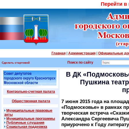
Перейти в
Главная
|
Администрация
|
Официальные до
Поиск по сайту
Сделать стартовой
В ДК «Подмосковье
Пушкина теат
п
Контрольно-счетная палата
7 июня 2015 года на площа
Общественная палата
«Подмосковье» в рамках пр
Муниципальные правовые
творческая встреча «Сказк
акты
Александра Сергеевича Пу
Муниципальные программы
Публичные слушания
приурочено к Году литерат
Социальная поддержка