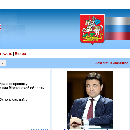
ы
|
Фото
|
Видео
Добавить в избранное
 Красногорскому
вания Московской области
спенская, д.8, в