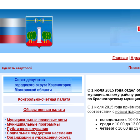
Главная
|
Адми
Поиск
Сделать стартовой
С 1 июля 2015 года отдел 
муниципальному району рео
по Красногорскому муницип
Контрольно-счетная палата
С 1 июля 2015 года приём гра
Общественная палата
соответствии с
новым графи
понедельник
с 10.00 
Муниципальные правовые акты
среда
с 10.00 до 13.00
Муниципальные программы
четверг
с 10.00 до 13.
Публичные слушания
Социальная поддержка населения
Организации и учреждения округа