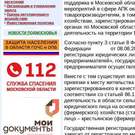
населения
поддержка в Московской обла
Организации и учреждения
мероприятий в сфере АПК ок
округа
товаропроизводителям, в то
Оценка регулирующего
воздействия
хозяйствам, зарегистрирован
Инвестиционная политика
органах по Московской обла
деятельность на территории 
НОВОСТИ ПОДМОСКОВЬЯ
Согласно пункту 3 статьи 8 
Федерации от 08.08.2001
регистрации юридических л
предпринимателей», государ
предпринимателя осуществля
Вместе с тем существует во
привязки к месту жительств
зарегистрированного в качест
соответствии со статьей 86.
деятельность в области сель
юридического лица на основе
(фермерского) хозяйства (ст
лицо – крестьянское (фермер
Государственная регистраци
зависит от регистрации по м