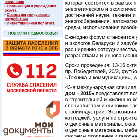
населения
которая состоится в рамках 
Организации и учреждения
энергетического и экологиче
округа
достижений науки, техники и
Оценка регулирующего
воздействия
энергосбережения, автомати
Инвестиционная политика
среды, использования возоб
НОВОСТИ ПОДМОСКОВЬЯ
Ежегодно форум становится 
и экологов Беларуси и заруб
расширению сотрудничества
разработками и инновационн
Сроки проведения: 13-16 октя
пр. Победителей, 20/2, футб
«Техника и коммуникации», w
43-я международная специал
дом - 2015»
представляет во
в строительной и жилищно-к
специалистам и широким сло
стройиндустрии. Экспозиции
коттеджей, услуги по строит
отделочные материалы, окна,
отделочные материалы, мебел
системы отопления и газосн