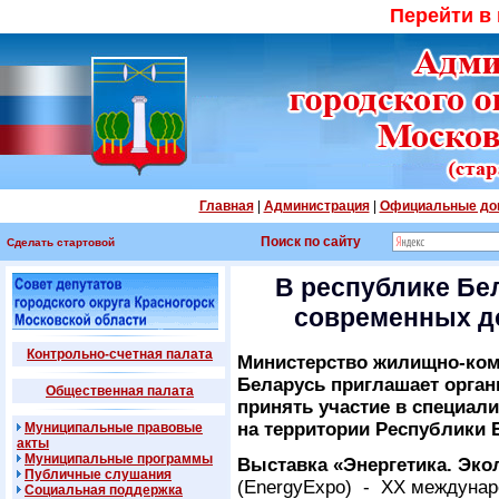
Перейти в
Главная
|
Администрация
|
Официальные до
Поиск по сайту
Сделать стартовой
В республике Бе
современных д
Контрольно-счетная палата
Министерство жилищно-ком
Беларусь приглашает орган
Общественная палата
принять участие в специа
на территории Республики Б
Муниципальные правовые
акты
Муниципальные программы
Выставка «Энергетика. Эко
Публичные слушания
(EnergyExpo) - XX междунар
Социальная поддержка