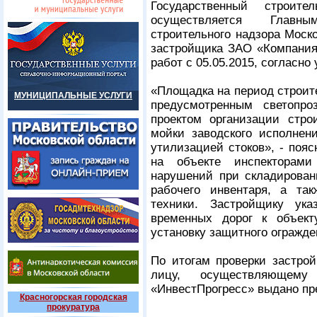
Государственный строит
осуществляется Главны
строительного надзора Моск
застройщика ЗАО «Компани
работ с 05.05.2015, согласно
«Площадка на период строит
МУНИЦИПАЛЬНЫЕ УСЛУГИ
предусмотренным светопро
проектом организации стро
мойки заводского исполнен
утилизацией стоков», - поя
на объекте инспекторам
нарушений при складирован
рабочего инвентаря, а та
техники. Застройщику ук
временных дорог к объект
установку защитного огражде
По итогам проверки застр
лицу, осуществляющем
«ИнвестПрогресс» выдано пр
Красногорская городская
прокуратура