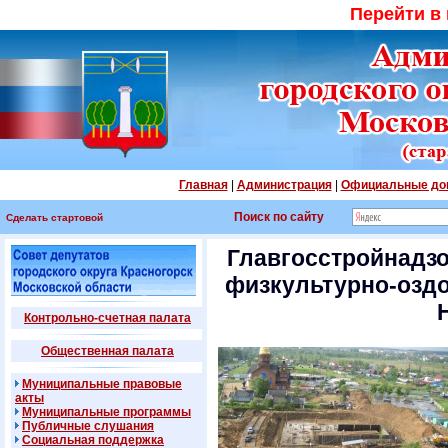
Перейти в
Главная
|
Администрация
|
Официальные до
Поиск по сайту
Сделать стартовой
Главгосстройнадзо
физкультурно-оздо
Контрольно-счетная палата
Общественная палата
Муниципальные правовые
акты
Муниципальные программы
Публичные слушания
Социальная поддержка