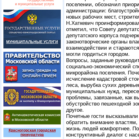
поселении, обозначил приор
администрации: благоустройс
новых рабочих мест, строите
Н.Хаткевич проинформировал
отметил, что Совету депутат
депутатского корпуса подчер
законотворческие органы вла
МУНИЦИПАЛЬНЫЕ УСЛУГИ
взаимодействии и стараются
могли гордиться городом.
Вопросы, заданные руководит
социально-экономический спе
микрорайона поселения. Поче
исчисление кадастровой стои
леса, вырубка сухих деревье
муниципальных нужд, пересе
проблемы, завязанные, как вы
обустройство пешеходной зон
другое.
Почетные гости высказывали 
обратить внимание властям, 
жизнь людей комфортнее. По
Красногорская городская
конструктивный диалог с нас
прокуратура