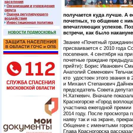
населения
Организации и учреждения
округа
Оценка регулирующего
получается куда лучше. А е
воздействия
почетных, то общение с ни
Инвестиционная политика
впечатляющих успехов. Поэ
встречи, как было накануне
НОВОСТИ ПОДМОСКОВЬЯ
Звание «Почетный гражданин 
присваивается с 2010 года С
поселения. 4 сентября на п
почетные граждане предыдущи
прийти): Борис Иванович См
Анатолий Семенович Тельчак,
кто удостоен этого звания в
и Михаил Степанович Дайнека
председатель Совета депутат
Н.Хаткевич. Вначале показа
Красногорске «Город воплощ
участника ежегодной премии
2014 году. После просмотра г
наяву так и на экране, прекра
Общение с именитыми горож
Глава Красногорска рассказа