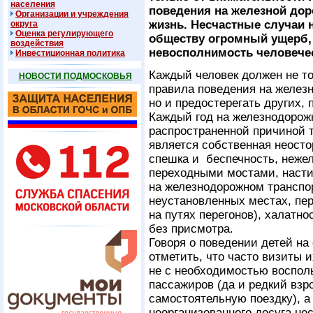
населения
поведения на железной доро
Организации и учреждения
жизнь. Несчастные случаи 
округа
Оценка регулирующего
обществу огромный ущерб, 
воздействия
невосполнимость человечес
Инвестиционная политика
Каждый человек должен не т
НОВОСТИ ПОДМОСКОВЬЯ
правила поведения на железн
но и предостерегать других, 
Каждый год на железнодорож
распространенной причиной 
является собственная неосто
спешка и беспечность, неже
переходными мостами, насти
на железнодорожном транспор
неустановленных местах, пе
на путях перегонов), халатн
без присмотра.
Говоря о поведении детей на
отметить, что часто визиты 
не с необходимостью восполь
пассажиров (да и редкий взр
самостоятельную поездку), 
неорганизованного досуга н