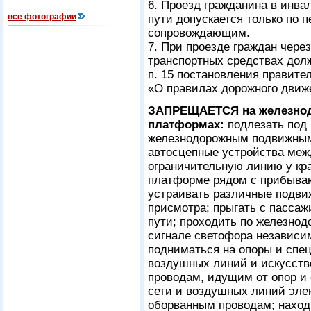
6. Проезд гражданина в инва
все фотографии
пути допускается только по 
сопровождающим.
7. При проезде граждан чере
транспортных средствах дол
п. 15 постановления правите
«О правилах дорожного движ
ЗАПРЕЩАЕТСЯ на железнод
платформах:
подлезать под
железнодорожным подвижным 
автосцепные устройства межд
ограничительную линию у кр
платформе рядом с прибыва
устраивать различные подвиж
присмотра; прыгать с пасса
пути; проходить по железно
сигнале светофора независи
подниматься на опоры и спец
воздушных линий и искусств
проводам, идущим от опор и
сети и воздушных линий эле
оборванным проводам; находи