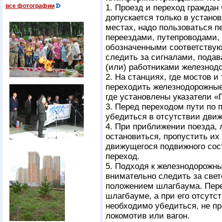
все фотографии
1. Проезд и переход граждан
допускается только в устано
местах, надо пользоваться 
переездами, путепроводами, 
обозначенными соответствую
следить за сигналами, пода
(или) работниками железнодо
2. На станциях, где мостов и
переходить железнодорожные 
где установлены указатели «
3. Перед переходом пути по
убедиться в отсутствии движ
4. При приближении поезда, 
остановиться, пропустить их
движущегося подвижного сос
переход.
5. Подходя к железнодорожн
внимательно следить за свет
положением шлагбаума. Пере
шлагбауме, а при его отсутс
необходимо убедиться, не пр
локомотив или вагон.