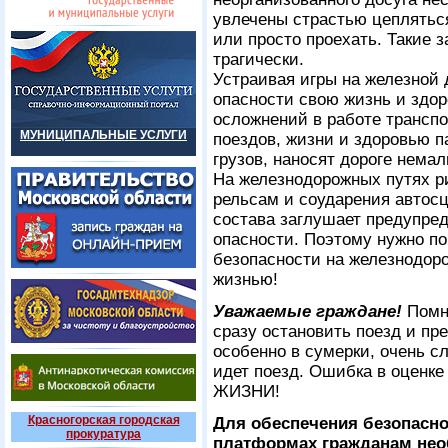
увлечены страстью цепляться
или просто проехать. Такие 
трагически.
Устраивая игры на железной 
опасности свою жизнь и здор
осложнений в работе трансп
МУНИЦИПАЛЬНЫЕ УСЛУГИ
поездов, жизни и здоровью 
грузов, наносят дороге нем
На железнодорожных путях ри
рельсам и соударения автосц
состава заглушает предупре
опасности. Поэтому нужно по
безопасности на железнодоро
жизнью!
Уважаемые граждане!
Помн
сразу остановить поезд и пр
особенно в сумерки, очень с
идет поезд. Ошибка в оценке 
ЖИЗНИ!
Красногорская городская
Для обеспечения безопасно
прокуратура
платформах гражданам нео