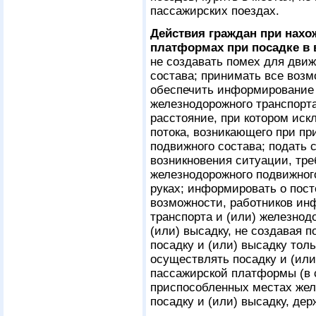
пассажирских поездах.
Действия граждан при нахо
платформах при посадке в в
не создавать помех для дви
состава; принимать все воз
обеспечить информирование 
железнодорожного транспорта
расстояние, при котором иск
потока, возникающего при п
подвижного состава; подать
возникновения ситуации, тр
железнодорожного подвижного
руках; информировать о пост
возможности, работников ин
транспорта и (или) железнод
(или) высадку, не создавая 
посадку и (или) высадку толь
осуществлять посадку и (или
пассажирской платформы (в 
приспособленных местах жел
посадку и (или) высадку, дер