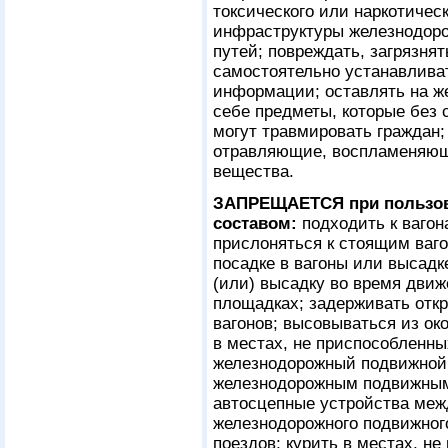
токсического или наркотичес
инфраструктуры железнодоро
путей; повреждать, загрязнят
самостоятельно устанавливат
информации; оставлять на ж
себе предметы, которые без 
могут травмировать граждан;
отравляющие, воспламеняющи
вещества.
ЗАПРЕЩАЕТСЯ при пользо
составом:
подходить к вагон
прислоняться к стоящим ваго
посадке в вагоны или высадк
(или) высадку во время движ
площадках; задерживать отк
вагонов; высовываться из ок
в местах, не приспособленны
железнодорожный подвижной 
железнодорожным подвижным 
автосцепные устройства меж
железнодорожного подвижного
поездов; курить в местах, не